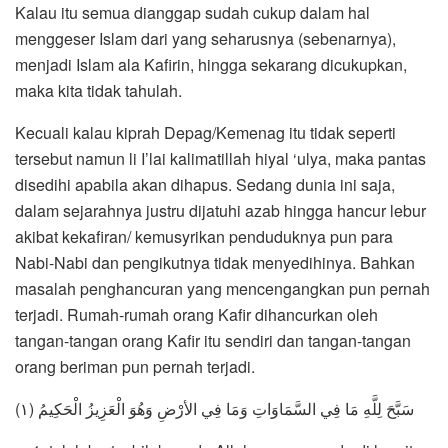
Kalau itu semua dianggap sudah cukup dalam hal
menggeser Islam dari yang seharusnya (sebenarnya),
menjadi Islam ala Kafirin, hingga sekarang dicukupkan,
maka kita tidak tahulah.
Kecuali kalau kiprah Depag/Kemenag itu tidak seperti
tersebut namun li I’lai kalimatillah hiyal ‘ulya, maka pantas
disedihi apabila akan dihapus. Sedang dunia ini saja,
dalam sejarahnya justru dijatuhi azab hingga hancur lebur
akibat kekafiran/ kemusyrikan penduduknya pun para
Nabi-Nabi dan pengikutnya tidak menyedihinya. Bahkan
masalah penghancuran yang mencengangkan pun pernah
terjadi. Rumah-rumah orang Kafir dihancurkan oleh
tangan-tangan orang Kafir itu sendiri dan tangan-tangan
orang beriman pun pernah terjadi.
سَبَّحَ لِلَّهِ مَا فِي السَّمَاوَاتِ وَمَا فِي الأرْضِ وَهُوَ الْعَزِيزُ الْحَكِيمُ (١)