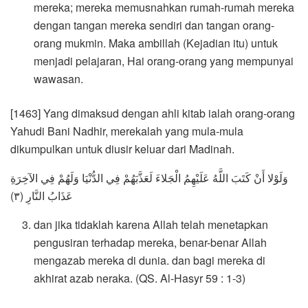
mereka; mereka memusnahkan rumah-rumah mereka
dengan tangan mereka sendiri dan tangan orang-
orang mukmin. Maka ambillah (Kejadian itu) untuk
menjadi pelajaran, Hai orang-orang yang mempunyai
wawasan.
[1463] Yang dimaksud dengan ahli kitab ialah orang-orang
Yahudi Bani Nadhir, merekalah yang mula-mula
dikumpulkan untuk diusir keluar dari Madinah.
وَلَوْلا أَنْ كَتَبَ اللَّهُ عَلَيْهِمُ الْجَلاءَ لَعَذَّبَهُمْ فِي الدُّنْيَا وَلَهُمْ فِي الآخِرَةِ
عَذَابُ النَّارِ (٣)
dan jika tidaklah karena Allah telah menetapkan
pengusiran terhadap mereka, benar-benar Allah
mengazab mereka di dunia. dan bagi mereka di
akhirat azab neraka. (QS. Al-Hasyr 59 : 1-3)