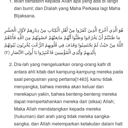
telah bertasbih kepada Allah apa yang ada di langit
dan bumi; dan Dialah yang Maha Perkasa lagi Maha
Bijaksana.
هُوَ الَّذِي أَخْرَجَ الَّذِينَ كَفَرُوا مِنْ أَهْلِ الْكِتَابِ مِنْ دِيَارِهِمْ لأوَّلِ الْحَشْرِ
مَا ظَنَنْتُمْ أَنْ يَخْرُجُوا وَظَنُّوا أَنَّهُمْ مَانِعَتُهُمْ حُصُونُهُمْ مِنَ اللَّهِ فَأَتَاهُمُ
اللَّهُ مِنْ حَيْثُ لَمْ يَحْتَسِبُوا وَقَذَفَ فِي قُلُوبِهِمُ الرُّعْبَ يُخْرِبُونَ بُيُوتَهُمْ
بِأَيْدِيهِمْ وَأَيْدِي الْمُؤْمِنِينَ فَاعْتَبِرُوا يَا أُولِي الأبْصَارِ (٢)
Dia-lah yang mengeluarkan orang-orang kafir di
antara ahli kitab dari kampung-kampung mereka pada
saat pengusiran yang pertama[1463]. kamu tidak
menyangka, bahwa mereka akan keluar dan
merekapun yakin, bahwa benteng-benteng mereka
dapat mempertahankan mereka dari (siksa) Allah;
Maka Allah mendatangkan kepada mereka
(hukuman) dari arah yang tidak mereka sangka-
sangka. dan Allah melemparkan ketakutan dalam hati