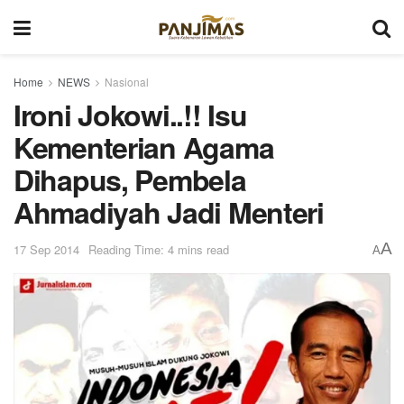
Home
NEWS
Nasional
Ironi Jokowi..!! Isu
Kementerian Agama
Dihapus, Pembela
Ahmadiyah Jadi Menteri
A
17 Sep 2014
Reading Time: 4 mins read
A