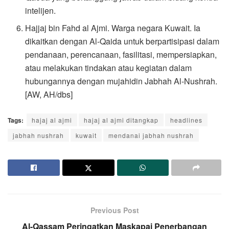
intelijen.
Hajjaj bin Fahd al Ajmi. Warga negara Kuwait. Ia
dikaitkan dengan Al-Qaida untuk berpartisipasi dalam
pendanaan, perencanaan, fasilitasi, mempersiapkan,
atau melakukan tindakan atau kegiatan dalam
hubungannya dengan mujahidin Jabhah Al-Nushrah.
[AW, AH/dbs]
Tags:
hajaj al ajmi
hajaj al ajmi ditangkap
headlines
jabhah nushrah
kuwait
mendanai jabhah nushrah
Previous Post
Al-Qassam Peringatkan Maskapai Penerbangan