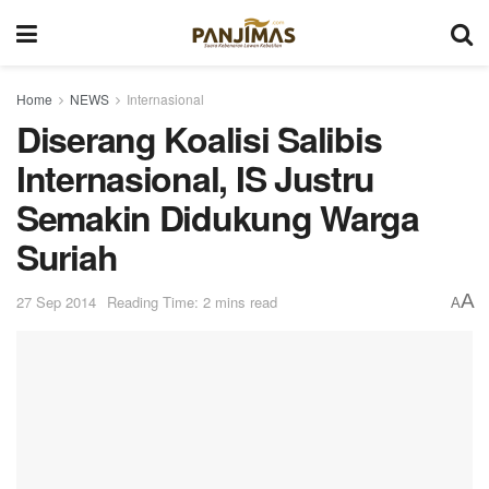
Home
NEWS
Internasional
Diserang Koalisi Salibis
Internasional, IS Justru
Semakin Didukung Warga
Suriah
A
27 Sep 2014
Reading Time: 2 mins read
A