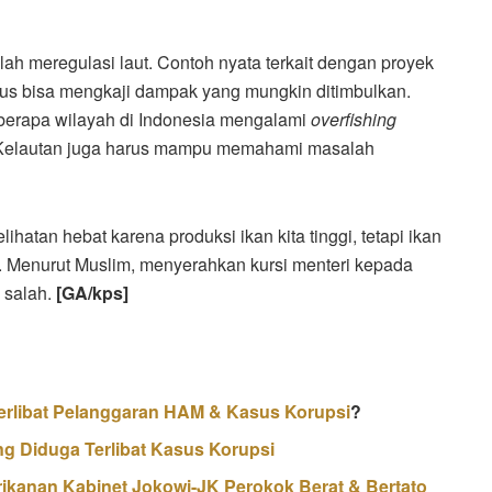
ah meregulasi laut. Contoh nyata terkait dengan proyek
us bisa mengkaji dampak yang mungkin ditimbulkan.
eberapa wilayah di Indonesia mengalami
overfishing
ri Kelautan juga harus mampu memahami masalah
elihatan hebat karena produksi ikan kita tinggi, tetapi ikan
im. Menurut Muslim, menyerahkan kursi menteri kepada
 salah.
[GA/kps]
erlibat Pelanggaran HAM & Kasus Korupsi
?
g Diduga Terlibat Kasus Korupsi
erikanan Kabinet Jokowi-JK Perokok Berat & Bertato