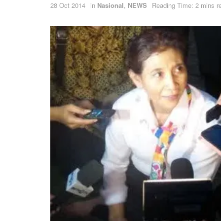
28 Oct 2014
in
Nasional
,
NEWS
Reading Time: 2 mins r