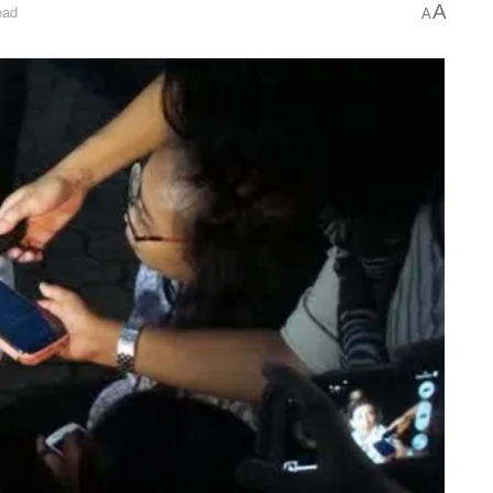
A
ead
A