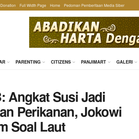
Donation
Full Width Page
Home
Pedoman Pemberitaan Media Siber
AR
PARENTING
CITIZENS
PANJIMART
GALERI
: Angkat Susi Jadi
dan Perikanan, Jokowi
m Soal Laut