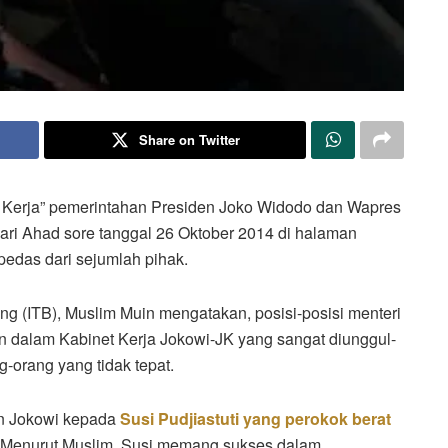
Share on Twitter
Kerja” pemerintahan Presiden Joko Widodo dan Wapres
ari Ahad sore tanggal 26 Oktober 2014 di halaman
pedas dari sejumlah pihak.
ung (ITB), Muslim Muin mengatakan, posisi-posisi menteri
n dalam Kabinet Kerja Jokowi-JK yang sangat diunggul-
-orang yang tidak tepat.
an Jokowi kepada
Susi Pudjiastuti yang perokok berat
at. Menurut Muslim, Susi memang sukses dalam