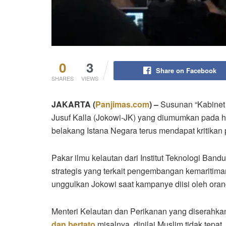
0
3
Share on Facebook
SHARES
VIEWS
JAKARTA (
Panjimas.com
) –
Susunan “Kabinet 
Jusuf Kalla (Jokowi-JK) yang diumumkan pada h
belakang Istana Negara terus mendapat kritikan 
Pakar ilmu kelautan dari Institut Teknologi Band
strategis yang terkait pengembangan kemaritima
unggulkan Jokowi saat kampanye diisi oleh orang
Menteri Kelautan dan Perikanan yang diserahk
dan bertato
misalnya, dinilai Muslim tidak tep