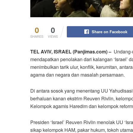
0
0
Share on Facebook
SHARES
VIEWS
TEL AVIV, ISRAEL (Panjimas.com) –
Undang-u
mendapatkan penolakan dari kalangan ‘Israel’ d
menimbulkan tarik ulur, konflik, kerumitan, anta
agama dan negara dan masalah persamaan.
Di antara sosok yang menentang UU Yahudisasi Neg
berhaluan kanan ekstrim Reuven Rivlin, kelompo
Kelompok agamis Haredim dan kelompok reformis
Presiden ‘Israel’ Reuven Rivlin menolak UU ‘I
sikap kelompok HAM, pakar hukum, tokoh utama ag