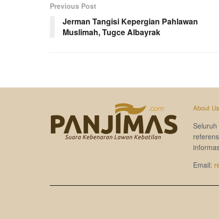
Previous Post
Jerman Tangisi Kepergian Pahlawan
Muslimah, Tugce Albayrak
About U
Seluruh 
referen
informas
Email:
r