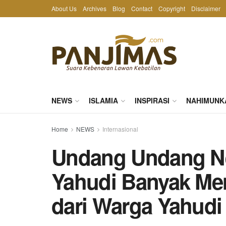
About Us
Archives
Blog
Contact
Copyright
Disclaimer
NEWS
ISLAMIA
INSPIRASI
NAHIMUNK
Home
NEWS
Internasional
Undang Undang N
Yahudi Banyak Me
dari Warga Yahudi 