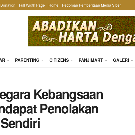
Donation
Full Width Page
Home
Pedoman Pemberitaan Media Siber
AR
PARENTING
CITIZENS
PANJIMART
GALERI
egara Kebangsaan
ndapat Penolakan
Sendiri