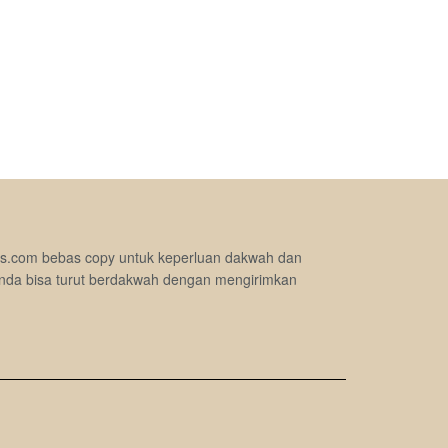
jimas.com bebas copy untuk keperluan dakwah dan
nda bisa turut berdakwah dengan mengirimkan