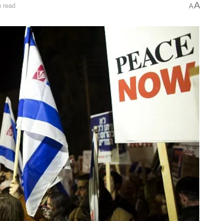
A
 read
A