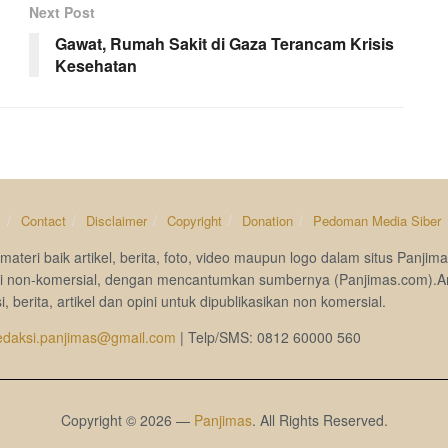
Next Post
Gawat, Rumah Sakit di Gaza Terancam Krisis
Kesehatan
s
Contact
Disclaimer
Copyright
Donation
Pedoman Media Siber
materi baik artikel, berita, foto, video maupun logo dalam situs Pan
si non-komersial, dengan mencantumkan sumbernya (Panjimas.com).A
i, berita, artikel dan opini untuk dipublikasikan non komersial.
edaksi.panjimas@gmail.com
| Telp/SMS: 0812 60000 560
Copyright © 2026 —
Panjimas
. All Rights Reserved.