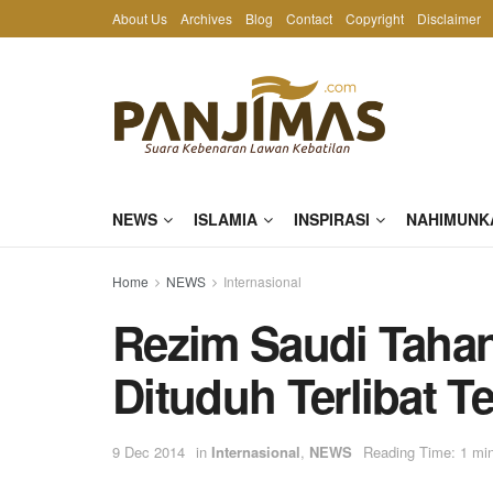
About Us
Archives
Blog
Contact
Copyright
Disclaimer
NEWS
ISLAMIA
INSPIRASI
NAHIMUNK
Home
NEWS
Internasional
Rezim Saudi Taha
Dituduh Terlibat T
9 Dec 2014
in
Internasional
,
NEWS
Reading Time: 1 min