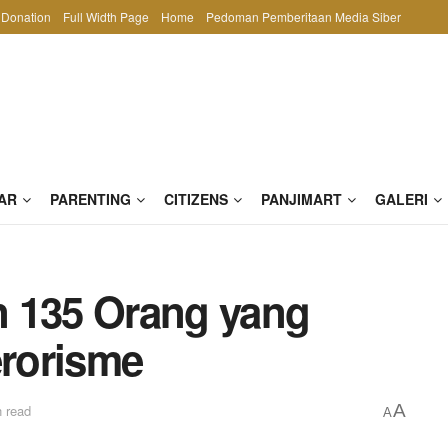
Donation
Full Width Page
Home
Pedoman Pemberitaan Media Siber
AR
PARENTING
CITIZENS
PANJIMART
GALERI
n 135 Orang yang
erorisme
A
 read
A