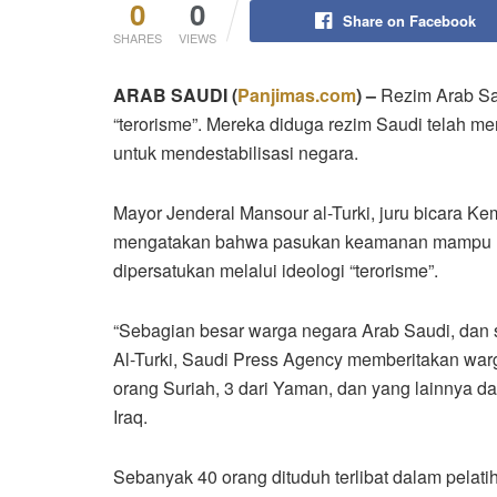
0
0
Share on Facebook
SHARES
VIEWS
ARAB SAUDI (
Panjimas.com
) –
Rezim Arab Sa
“terorisme”. Mereka diduga rezim Saudi telah m
untuk mendestabilisasi negara.
Mayor Jenderal Mansour al-Turki, juru bicara K
mengatakan bahwa pasukan keamanan mampu meng
dipersatukan melalui ideologi “terorisme”.
“Sebagian besar warga negara Arab Saudi, dan s
Al-Turki, Saudi Press Agency memberitakan warg
orang Suriah, 3 dari Yaman, dan yang lainnya da
Iraq.
Sebanyak 40 orang dituduh terlibat dalam pelati