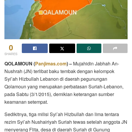
0
SHARES
QOLAMOUN
(
Panjimas.com
) –
Mujahidin Jabhah An-
Nushrah (JN) terlibat baku tembak dengan kelompok
Syi’ah Hizbullah Lebanon di daerah pegunungan
Qolamoun yang merupakan perbatasan Suriah-Lebanon,
pada Sabtu (3/1/2015), demikian keterangan sumber
keamanan setempat.
Sedikitnya, tiga milisi Syi’ah Hizbullah dan lima tentara
rezim Syi’ah Nushairiyah Suriah tewas setelah anggota JN
menyerang Flita, desa di daerah Suriah di Gunung