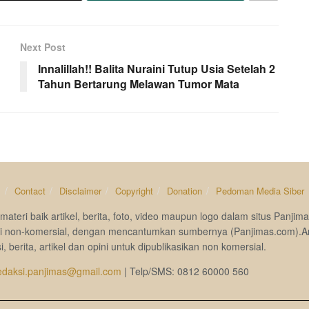
Next Post
Innalillah!! Balita Nuraini Tutup Usia Setelah 2
Tahun Bertarung Melawan Tumor Mata
s
Contact
Disclaimer
Copyright
Donation
Pedoman Media Siber
materi baik artikel, berita, foto, video maupun logo dalam situs Pan
si non-komersial, dengan mencantumkan sumbernya (Panjimas.com).A
i, berita, artikel dan opini untuk dipublikasikan non komersial.
edaksi.panjimas@gmail.com
| Telp/SMS: 0812 60000 560