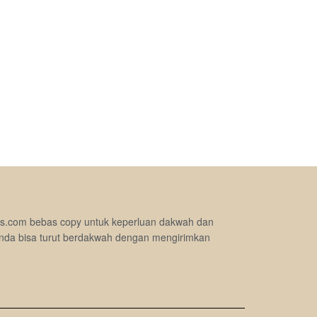
jimas.com bebas copy untuk keperluan dakwah dan
nda bisa turut berdakwah dengan mengirimkan