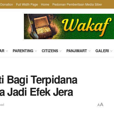
Donation
Full Width Page
Home
Pedoman Pemberitaan Media Siber
AR
PARENTING
CITIZENS
PANJIMART
GALERI
 Bagi Terpidana
a Jadi Efek Jera
A
ead
A