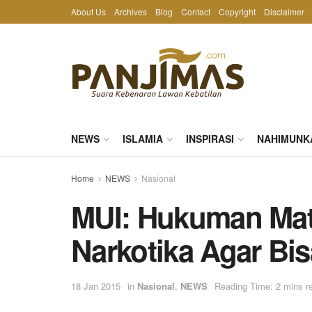
About Us
Archives
Blog
Contact
Copyright
Disclaimer
NEWS
ISLAMIA
INSPIRASI
NAHIMUNK
Home
NEWS
Nasional
MUI: Hukuman Mati
Narkotika Agar Bis
18 Jan 2015
in
Nasional
,
NEWS
Reading Time: 2 mins r