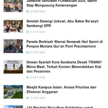
Jambore Ukhuwah FORMAQIN 2025, Santri
Siap Mengusung Kemenangan
20 NOV 2025
Setelah Datangi Jokowi, Abu Bakar Ba’asyir
Sambangi DPR
31 OCT 2025
Parade Berkisah Warnai Semarak Hari Santri di
Ponpes Mutiara Qur’an Putri Pracimantoro
27 OCT 2025
Dewan Syariah Kota Surakarta Desak TRANS7
Minta Maaf, Terkait Konten Merendahkan Kiai
dan Pesantren
16 OCT 2025
Masjid Kampus Islam: Antara Prioritas dan
Efisiensi Anggaran
13 OCT 2025
130 Pendaki Wujudkan Solidaritas untuk