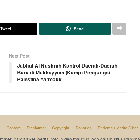
Tweet
Send
Next Post
Jabhat Al Nushrah Kontrol Daerah-Daerah
Baru di Mukhayyam (Kamp) Pengungsi
Palestina Yarmouk
s
Contact
Disclaimer
Copyright
Donation
Pedoman Media Siber
materi baik artikel, berita, foto, video maupun logo dalam situs Pan