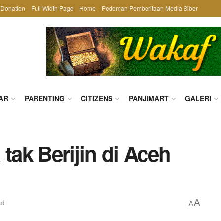
Donation
Full Width Page
Home
Pedoman Pemberitaan Media Siber
AR
PARENTING
CITIZENS
PANJIMART
GALERI
tak Berijin di Aceh
A
ad
A