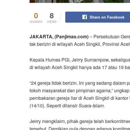
0
8
Share on Facebook
SHARES
VIEWS
JAKARTA, (Panjimas.com)
– Persekutuan Gerej
tak berizin di wilayah Aceh Singkil, Provinsi Ace
Kepala Humas PGI, Jeirry Sumampow, sekaligus
di wilayah Aceh Singkil hanya ada 17 atau 19 b
“24 gereja tidak berizin. Ini yang sedang dala
tokoh masyarakat dan pimpinan agama,” ungkap J
pembakaran gereja liar di Aceh Singkil di kanto
(14/10). Seperti dilansir
Suara-Islam
.
Jeirry mengklaim, pihak gereja telah berkomitme
tersebut. Demikian pula dengan adanya komitme