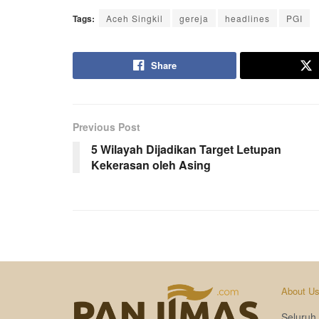
Tags:
Aceh Singkil
gereja
headlines
PGI
Share
Previous Post
5 Wilayah Dijadikan Target Letupan
Kekerasan oleh Asing
About U
Seluruh 