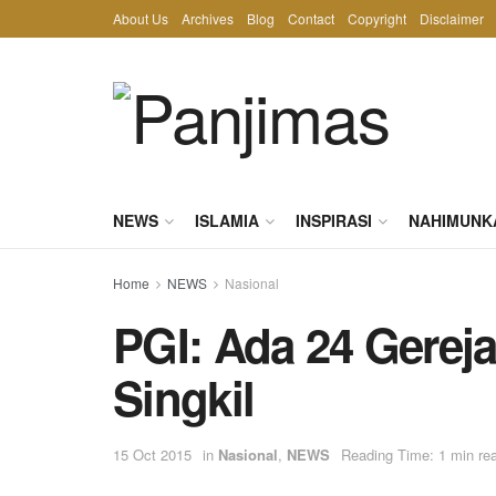
About Us
Archives
Blog
Contact
Copyright
Disclaimer
NEWS
ISLAMIA
INSPIRASI
NAHIMUNK
Home
NEWS
Nasional
PGI: Ada 24 Gereja 
Singkil
15 Oct 2015
in
Nasional
,
NEWS
Reading Time: 1 min re