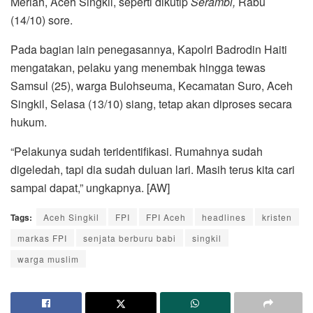
Meriah, Aceh Singkil, seperti dikutip
Serambi,
Rabu
(14/10) sore.
Pada bagian lain penegasannya, Kapolri Badrodin Haiti
mengatakan, pelaku yang menembak hingga tewas
Samsul (25), warga Bulohseuma, Kecamatan Suro, Aceh
Singkil, Selasa (13/10) siang, tetap akan diproses secara
hukum.
“Pelakunya sudah teridentifikasi. Rumahnya sudah
digeledah, tapi dia sudah duluan lari. Masih terus kita cari
sampai dapat,” ungkapnya. [AW]
Tags:
Aceh Singkil
FPI
FPI Aceh
headlines
kristen
markas FPI
senjata berburu babi
singkil
warga muslim