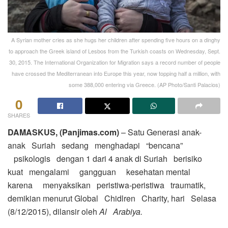
A Syrian mother cries as she hugs her children after spending five hours on a dinghy
to approach the Greek island of Lesbos from the Turkish coasts on Wednesday, Sept.
30, 2015. The International Organization for Migration says a record number of people
have crossed the Mediterranean into Europe this year, now topping half a million, with
some 388,000 entering via Greece. (AP Photo/Santi Palacios)
0
SHARES
DAMASKUS, (Panjimas.com)
– Satu Generasi anak-
anak Suriah sedang menghadapi “bencana”
psikologis dengan 1 dari 4 anak di Suriah berisiko
kuat mengalami gangguan kesehatan mental
karena menyaksikan peristiwa-peristiwa traumatik,
demikian menurut Global Chidlren Charity, hari Selasa
(8/12/2015), dilansir oleh
Al Arabiya.