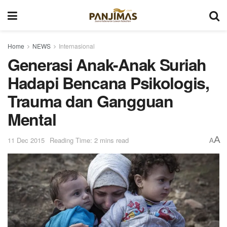
Home
NEWS
Internasional
Generasi Anak-Anak Suriah
Hadapi Bencana Psikologis,
Trauma dan Gangguan
Mental
A
11 Dec 2015
Reading Time: 2 mins read
A