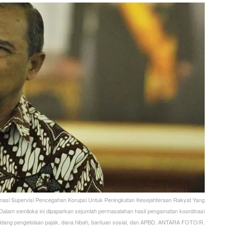
asi Supervisi Pencegahan Korupsi Untuk Peningkatan Kesejahteraan Rakyat Yang
 Dalam semiloka ini dipaparkan sejumlah permasalahan hasil pengamatan koordinasi
 bidang pengelolaan pajak, dana hibah, bantuan sosial, dan APBD. ANTARA FOTO/R.