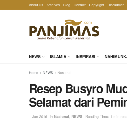
About Us
Archives
Blog
Contact
Copyright
Disclaimer
NEWS
ISLAMIA
INSPIRASI
NAHIMUNK
Home
NEWS
Nasional
Resep Busyro Muq
Selamat dari Pem
1 Jan 2016
in
Nasional
,
NEWS
Reading Time: 1 min rea