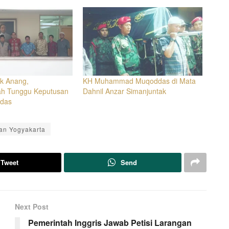
k Anang,
KH Muhammad Muqoddas di Mata
h Tunggu Keputusan
Dahnil Anzar Simanjuntak
ddas
an Yogyakarta
Tweet
Send
Next Post
Pemerintah Inggris Jawab Petisi Larangan