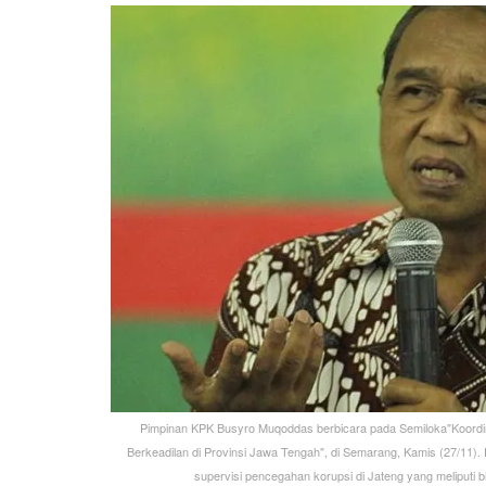
Pimpinan KPK Busyro Muqoddas berbicara pada Semiloka"Koordin
Berkeadilan di Provinsi Jawa Tengah", di Semarang, Kamis (27/11).
supervisi pencegahan korupsi di Jateng yang meliputi