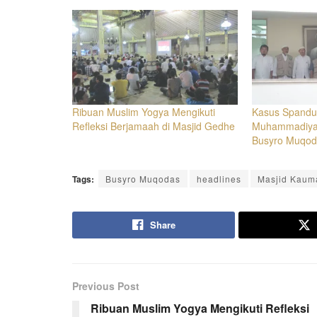
Ribuan Muslim Yogya Mengikuti
Kasus Spandu
Refleksi Berjamaah di Masjid Gedhe
Muhammadiya
Busyro Muqo
Tags:
Busyro Muqodas
headlines
Masjid Kaum
Share
Previous Post
Ribuan Muslim Yogya Mengikuti Refleksi