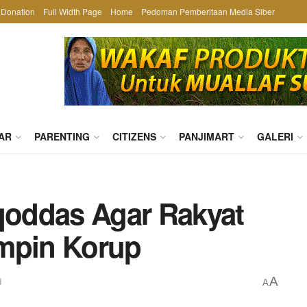
Donation
Full Width Page
Home
Pedoman Pemberitaan Media Siber
AR
PARENTING
CITIZENS
PANJIMART
GALERI
oddas Agar Rakyat
impin Korup
A
d
A