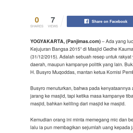
0
7
Share on Facebook
SHARES
VIEWS
YOGYAKARTA, (Panjimas.com)
– Ada yang luc
Kejujuran Bangsa 2015” di Masjid Gedhe Kauma
(31/12/2015). Adalah sebuah resep untuk rakya
daerah, maupun kampanye politik yang lain. B
H. Busyro Muqoddas, mantan ketua Komisi Pemb
Busyro menuturkan, bahwa pada kenyataannya ad
jarang ke masjid, tapi ketika masa kampanye ti
masjid, bahkan keliling dari masjid ke masjid.
Kemudian orang ini minta memegang mic dan ber
lalu ia pun membagikan sejumlah uang kepada j