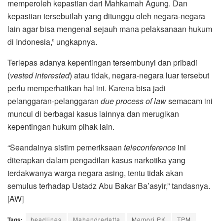
memperoleh kepastian dari Mahkamah Agung. Dan
kepastian tersebutlah yang ditunggu oleh negara-negara
lain agar bisa mengenal sejauh mana pelaksanaan hukum
di Indonesia,” ungkapnya.
Terlepas adanya kepentingan tersembunyi dan pribadi
(
vested interested
) atau tidak, negara-negara luar tersebut
perlu memperhatikan hal ini. Karena bisa jadi
pelanggaran-pelanggaran
due process of law
semacam ini
muncul di berbagai kasus lainnya dan merugikan
kepentingan hukum pihak lain.
“Seandainya sistim pemeriksaan
teleconference
ini
diterapkan dalam pengadilan kasus narkotika yang
terdakwanya warga negara asing, tentu tidak akan
semulus terhadap Ustadz Abu Bakar Ba’asyir,” tandasnya.
[AW]
Tags:
headlines
Mahendradatta
Memori PK
TPM