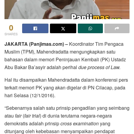
0
SHARES
JAKARTA (Panjimas.com) –
Koordinator Tim Pengaca
Muslim (TPM), Mahendradatta mengungkapkan satu
bahasan dalam memori Peninjauan Kembali (PK) Ustadz
Abu Bakar Ba’asyir adalah perihal
due process of Law.
Hal itu disampaikan Mahendradatta dalam konferensi pers
terkait memori PK yang akan digelar di PN Cilacap, pada
hari Selasa (12/1/2016).
“Sebenarnya salah satu prinsip pengadilan yang seimbang
atau
fair
(
fair trial
) di dunia terutama negara-negara
demokratis adalah prinsip
cross examination
yang
ditunjang oleh kebebasan menyampaikan pendapat