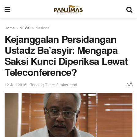
Home
NEWS
Nasional
Kejanggalan Persidangan
Ustadz Ba’asyir: Mengapa
Saksi Kunci Diperiksa Lewat
Teleconference?
A
12 Jan 2016
Reading Time: 2 mins read
A