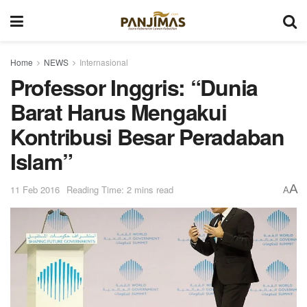
Home
NEWS
Internasional
Professor Inggris: “Dunia
Barat Harus Mengakui
Kontribusi Besar Peradaban
Islam”
A
11 Feb 2016
Reading Time: 2 mins read
A