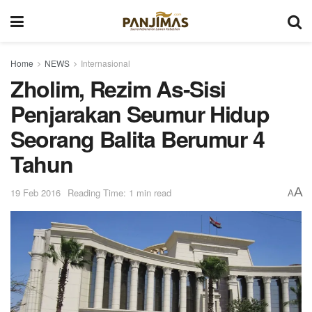
Home
NEWS
Internasional
Zholim, Rezim As-Sisi
Penjarakan Seumur Hidup
Seorang Balita Berumur 4
Tahun
A
19 Feb 2016
Reading Time: 1 min read
A