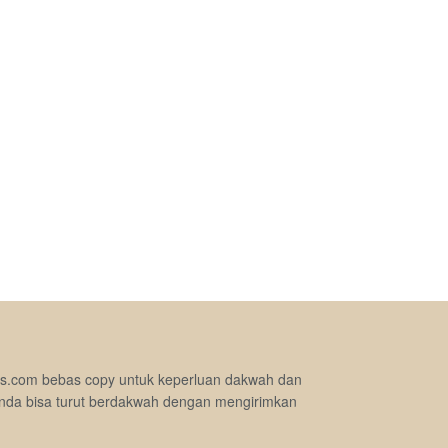
jimas.com bebas copy untuk keperluan dakwah dan
nda bisa turut berdakwah dengan mengirimkan