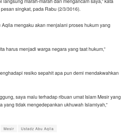
api langsung marah-marah dan mengancam saya,” kata
 pesan singkat, pada Rabu (2/3/3016).
u Aqila mengaku akan menjalani proses hukum yang
ita harus menjadi warga negara yang taat hukum,”
 menghadapi resiko sepahit apa pun demi mendakwahkan
ggung, saya malu terhadap ribuan umat Islam Mesir yang
ra yang tidak mengedepankan ukhuwah Islamiyah,”
Mesir
Ustadz Abu Aqila