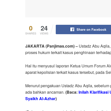
0
24
Share on Facebook
SHARES
VIEWS
JAKARTA (Panjimas.com) –
Ustadz Abu Aqila
proses hukum terkait kasus penghinaan terhada
Hal itu menyusul laporan Ketua Umum Forum Alu
aparat kepolisian terkait kasus tersebut, pada Se
Menurut pengakuan Ustadz Abu Aqila, sebelum pe
ada bahkan ancaman.
(Baca:
Inilah Klarifikas
Syaikh Al-Azhar
)