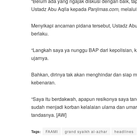
“Belum ada yang ngajak diskusi dengan baik, t
Ustadz Abu Aqila kepada
Panjimas.com,
melalui
Menyikapi ancaman pidana tersebut, Ustadz Ab
berlaku.
“Langkah saya ya nunggu BAP dari kepolisian, k
ujarnya.
Bahkan, dirinya tak akan menghindar dan siap
kebenaran.
“Saya itu berdakwah, apapun resikonya saya tan
sudah menjadi korban kelalaian ulama dan uma
tandasnya. [AW]
Tags:
FAAMI
grand syaikh al-azhar
headlines