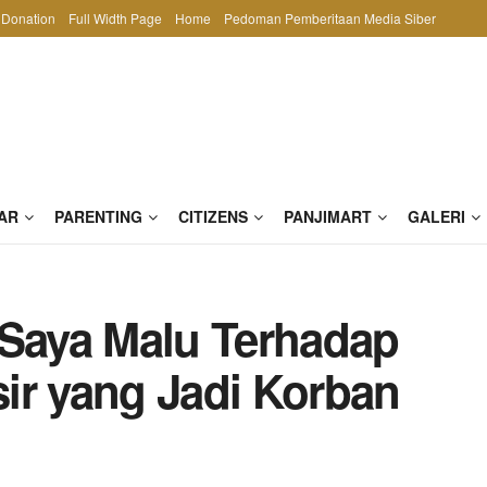
Donation
Full Width Page
Home
Pedoman Pemberitaan Media Siber
AR
PARENTING
CITIZENS
PANJIMART
GALERI
 Saya Malu Terhadap
ir yang Jadi Korban