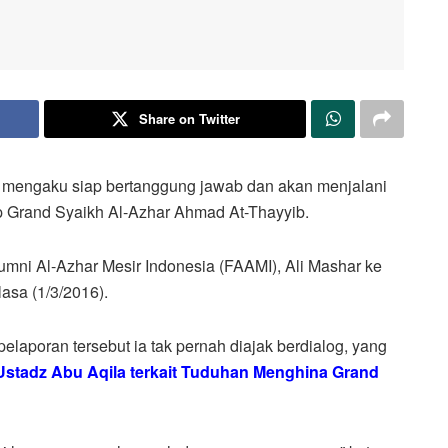
Share on Twitter
, mengaku siap bertanggung jawab dan akan menjalani
p Grand Syaikh Al-Azhar Ahmad At-Thayyib.
mni Al-Azhar Mesir Indonesia (FAAMI), Ali Mashar ke
lasa (1/3/2016).
laporan tersebut ia tak pernah diajak berdialog, yang
i Ustadz Abu Aqila terkait Tuduhan Menghina Grand