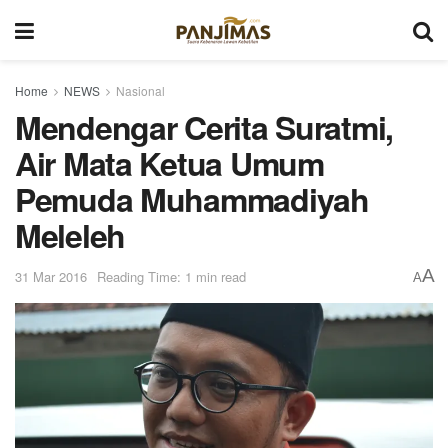
Home
NEWS
Nasional
Mendengar Cerita Suratmi,
Air Mata Ketua Umum
Pemuda Muhammadiyah
Meleleh
A
31 Mar 2016
Reading Time: 1 min read
A