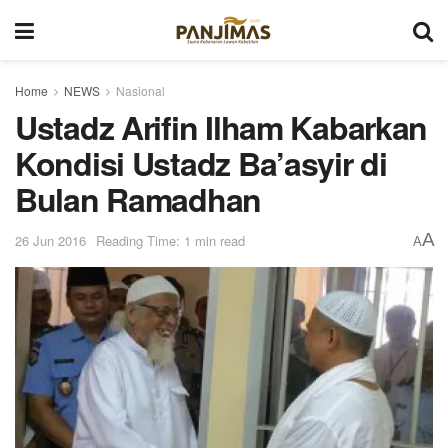
Home
NEWS
Nasional
Ustadz Arifin Ilham Kabarkan
Kondisi Ustadz Ba’asyir di
Bulan Ramadhan
A
26 Jun 2016
Reading Time: 1 min read
A