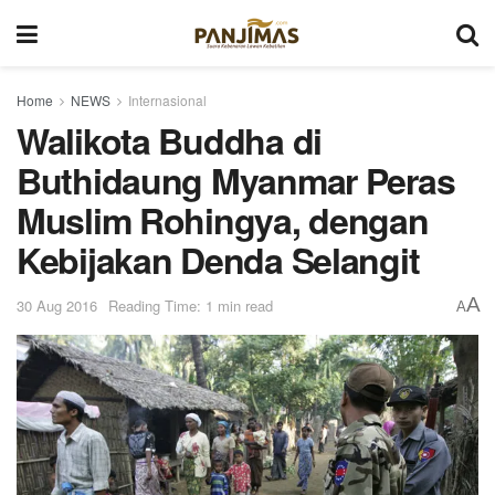
Home
NEWS
Internasional
Walikota Buddha di
Buthidaung Myanmar Peras
Muslim Rohingya, dengan
Kebijakan Denda Selangit
A
30 Aug 2016
Reading Time: 1 min read
A