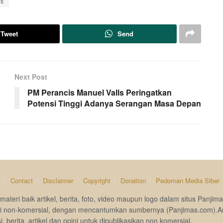
es
Tweet
Send
Next Post
PM Perancis Manuel Valls Peringatkan
Potensi Tinggi Adanya Serangan Masa Depan
s
Contact
Disclaimer
Copyright
Donation
Pedoman Media Siber
materi baik artikel, berita, foto, video maupun logo dalam situs Pan
si non-komersial, dengan mencantumkan sumbernya (Panjimas.com).A
i, berita, artikel dan opini untuk dipublikasikan non komersial.