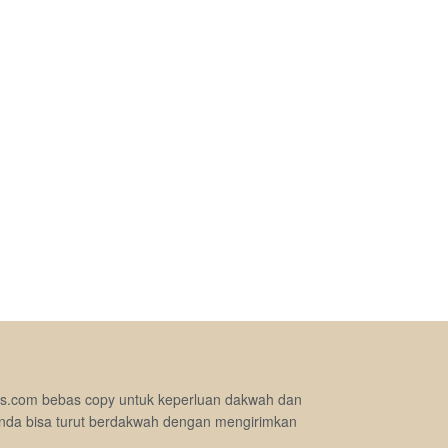
jimas.com bebas copy untuk keperluan dakwah dan
nda bisa turut berdakwah dengan mengirimkan