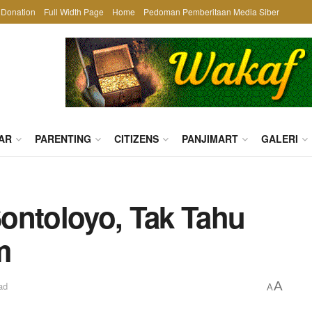
Donation
Full Width Page
Home
Pedoman Pemberitaan Media Siber
AR
PARENTING
CITIZENS
PANJIMART
GALERI
ontoloyo, Tak Tahu
m
A
ad
A