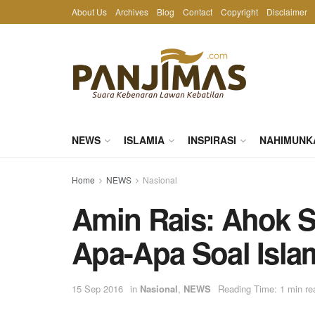
About Us
Archives
Blog
Contact
Copyright
Disclaimer
NEWS
ISLAMIA
INSPIRASI
NAHIMUNK
Home
NEWS
Nasional
Amin Rais: Ahok S
Apa-Apa Soal Isla
15 Sep 2016
in
Nasional
,
NEWS
Reading Time: 1 min re