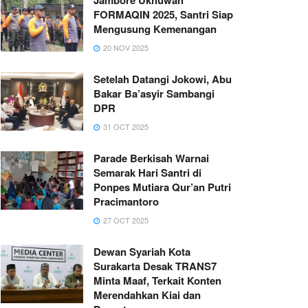
FORMAQIN 2025, Santri Siap
Mengusung Kemenangan
20 NOV 2025
Setelah Datangi Jokowi, Abu
Bakar Ba’asyir Sambangi
DPR
31 OCT 2025
Parade Berkisah Warnai
Semarak Hari Santri di
Ponpes Mutiara Qur’an Putri
Pracimantoro
27 OCT 2025
Dewan Syariah Kota
Surakarta Desak TRANS7
Minta Maaf, Terkait Konten
Merendahkan Kiai dan