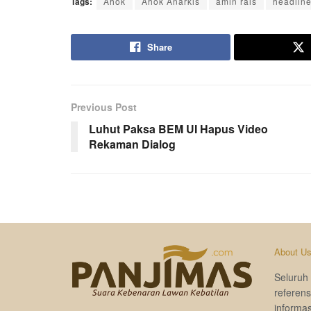
Tags:
Ahok
Ahok Anarkis
amin rais
headlin
Share
Previous Post
Luhut Paksa BEM UI Hapus Video
Rekaman Dialog
About U
Seluruh 
referen
informas