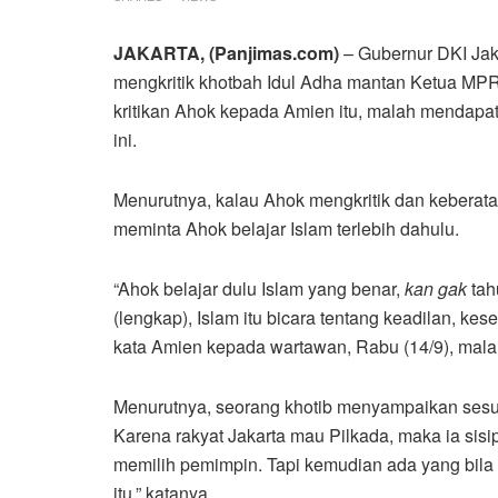
JAKARTA, (Panjimas.com)
– Gubernur DKI Jak
mengkritik khotbah Idul Adha mantan Ketua MPR
kritikan Ahok kepada Amien itu, malah mendapa
ini.
Menurutnya, kalau Ahok mengkritik dan keberat
meminta Ahok belajar Islam terlebih dahulu.
“Ahok belajar dulu Islam yang benar,
kan gak
tah
(lengkap), Islam itu bicara tentang keadilan, kes
kata Amien kepada wartawan, Rabu (14/9), mala
Menurutnya, seorang khotib menyampaikan sesua
Karena rakyat Jakarta mau Pilkada, maka ia sisi
memilih pemimpin. Tapi kemudian ada yang bila 
itu,” katanya.