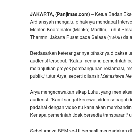
JAKARTA, (Panjimas.com)
– Ketua Badan Ekse
Ardiansyah mengaku pihaknya mendapat interve
Menteri Koordinator (Menko) Maritim, Luhut Bin
Thamrin, Jakarta Pusat pada Selasa (13/09) dal
Berdasarkan keterangannya pihaknya dipaksa u
audiensi tersebut. “Kalau memang pemerintah b
melanjutkan proyek pembangunan reklamasi, men
publik,” tutur Arya, seperti dilansir
Mahasiswa Ne
Arya mengecewakan sikap Luhut yang memaksa 
audiensi. “Kami sangat kecewa, video sebagai d
padahal dengan video itu kami akan membanding
Kenapa pemerintah tidak bersedia transparan,” 
Sebelumnya BEM se-UI berhasil mengadakan dia