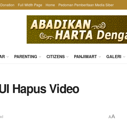
Donation
Full Width Page
Home
Pedoman Pemberitaan Media Siber
AR
PARENTING
CITIZENS
PANJIMART
GALERI
UI Hapus Video
A
ad
A