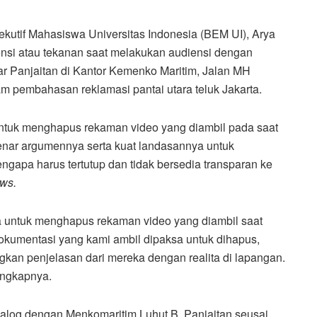
kutif Mahasiswa Universitas Indonesia (BEM UI), Arya
nsi atau tekanan saat melakukan audiensi dengan
sar Panjaitan di Kantor Kemenko Maritim, Jalan MH
am pembahasan reklamasi pantai utara teluk Jakarta.
ntuk menghapus rekaman video yang diambil pada saat
enar argumennya serta kuat landasannya untuk
gapa harus tertutup dan tidak bersedia transparan ke
ws.
untuk menghapus rekaman video yang diambil saat
okumentasi yang kami ambil dipaksa untuk dihapus,
kan penjelasan dari mereka dengan realita di lapangan.
ungkapnya.
log dengan Menkomaritim Luhut B. Panjaitan seusai