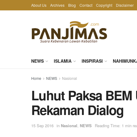
About Us
Archives
Blog
Contact
Copyright
Disclaimer
NEWS
ISLAMIA
INSPIRASI
NAHIMUNK
Home
NEWS
Nasional
Luhut Paksa BEM 
Rekaman Dialog
15 Sep 2016
in
Nasional
,
NEWS
Reading Time: 1 min re