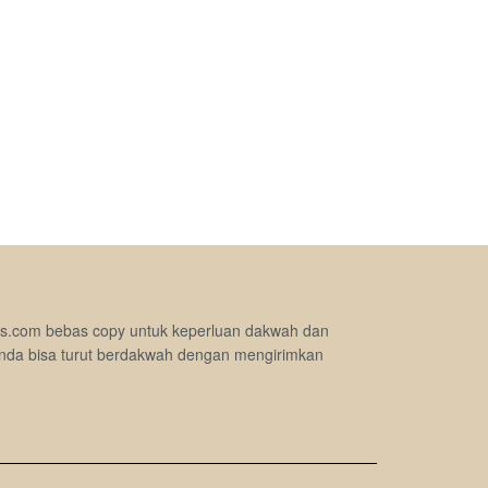
jimas.com bebas copy untuk keperluan dakwah dan
nda bisa turut berdakwah dengan mengirimkan