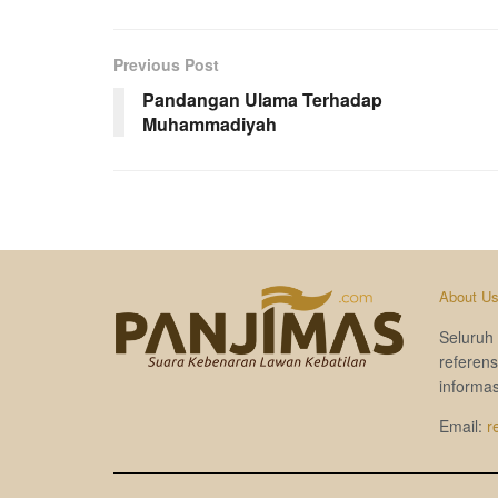
Previous Post
Pandangan Ulama Terhadap
Muhammadiyah
About U
Seluruh 
referen
informas
Email:
r