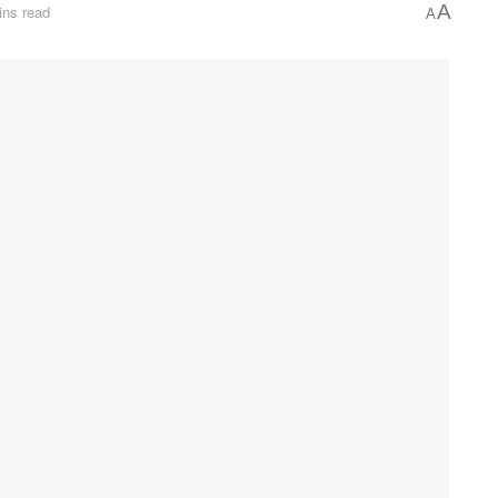
A
ins read
A