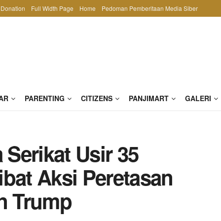
Donation
Full Width Page
Home
Pedoman Pemberitaan Media Siber
AR
PARENTING
CITIZENS
PANJIMART
GALERI
Serikat Usir 35
ibat Aksi Peretasan
n Trump