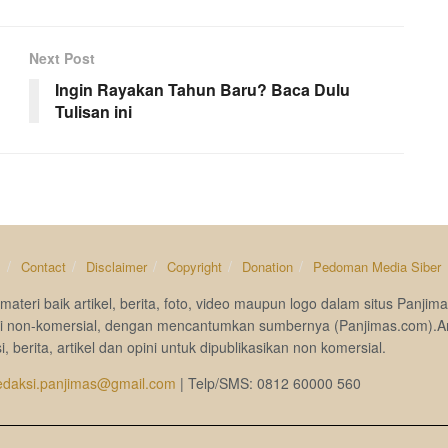
Next Post
Ingin Rayakan Tahun Baru? Baca Dulu
Tulisan ini
s
Contact
Disclaimer
Copyright
Donation
Pedoman Media Siber
materi baik artikel, berita, foto, video maupun logo dalam situs Pan
si non-komersial, dengan mencantumkan sumbernya (Panjimas.com).A
i, berita, artikel dan opini untuk dipublikasikan non komersial.
edaksi.panjimas@gmail.com
| Telp/SMS: 0812 60000 560