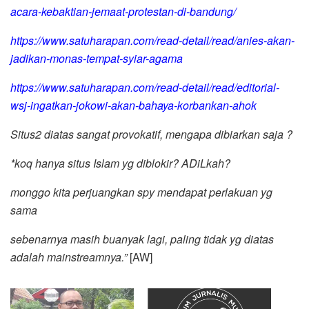
acara-kebaktian-jemaat-protestan-di-bandung/
https://www.satuharapan.com/read-detail/read/anies-akan-
jadikan-monas-tempat-syiar-agama
https://www.satuharapan.com/read-detail/read/editorial-
wsj-ingatkan-jokowi-akan-bahaya-korbankan-ahok
Situs2 diatas sangat provokatif, mengapa dibiarkan saja ?
*koq hanya situs Islam yg diblokir? ADiLkah?
monggo kita perjuangkan spy mendapat perlakuan yg
sama
sebenarnya masih buanyak lagi, paling tidak yg diatas
adalah mainstreamnya.”
[AW]