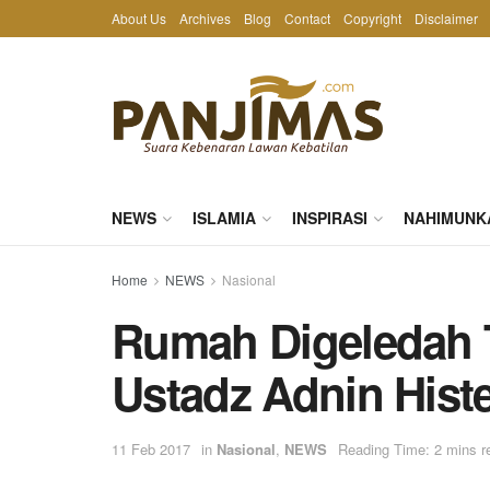
About Us
Archives
Blog
Contact
Copyright
Disclaimer
NEWS
ISLAMIA
INSPIRASI
NAHIMUNK
Home
NEWS
Nasional
Rumah Digeledah 
Ustadz Adnin Hist
11 Feb 2017
in
Nasional
,
NEWS
Reading Time: 2 mins r