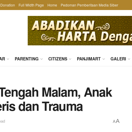
Donation
Full Width Page
Home
Pedoman Pemberitaan Media Siber
AR
PARENTING
CITIZENS
PANJIMART
GALERI
Tengah Malam, Anak
eris dan Trauma
A
ead
A