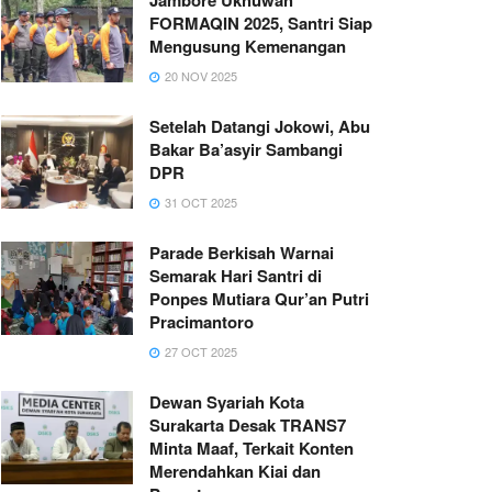
FORMAQIN 2025, Santri Siap
Mengusung Kemenangan
20 NOV 2025
Setelah Datangi Jokowi, Abu
Bakar Ba’asyir Sambangi
DPR
31 OCT 2025
Parade Berkisah Warnai
Semarak Hari Santri di
Ponpes Mutiara Qur’an Putri
Pracimantoro
27 OCT 2025
Dewan Syariah Kota
Surakarta Desak TRANS7
Minta Maaf, Terkait Konten
Merendahkan Kiai dan