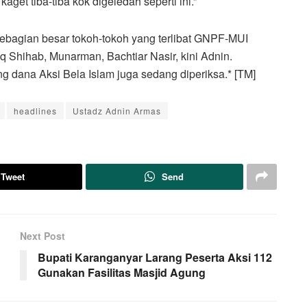
aget tiba-tiba kok digeledah seperti ini.”
sebagian besar tokoh-tokoh yang terlibat GNPF-MUI
eq Shihab, Munarman, Bachtiar Nasir, kini Adnin.
 dana Aksi Bela Islam juga sedang diperiksa.* [TM]
headlines
Ustadz Adnin Armas
Tweet
Send
Next Post
Bupati Karanganyar Larang Peserta Aksi 112
Gunakan Fasilitas Masjid Agung