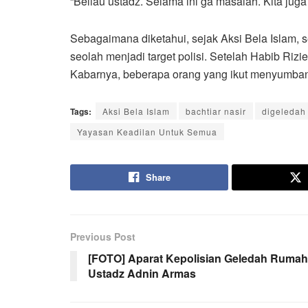
“Beliau ustadz. Selama ini ga masalah. Kita juga k
Sebagaimana diketahui, sejak Aksi Bela Islam, 
seolah menjadi target polisi. Setelah Habib Rizi
Kabarnya, beberapa orang yang ikut menyumbang
Tags:
Aksi Bela Islam
bachtiar nasir
digeledah
Yayasan Keadilan Untuk Semua
Share
Previous Post
[FOTO] Aparat Kepolisian Geledah Rumah
Ustadz Adnin Armas