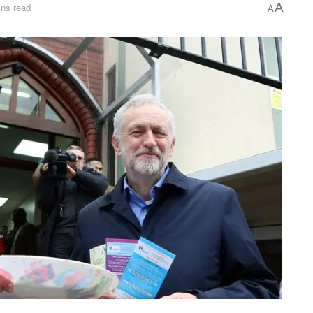
A
ins read
A