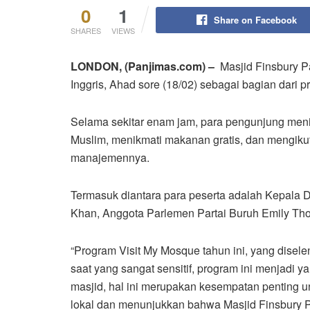
0
1
Share on Facebook
SHARES
VIEWS
LONDON, (Panjimas.com) –
Masjid Finsbury P
Inggris, Ahad sore (18/02) sebagai bagian dari 
Selama sekitar enam jam, para pengunjung menik
Muslim, menikmati makanan gratis, dan mengikut
manajemennya.
Termasuk diantara para peserta adalah Kepala D
Khan, Anggota Parlemen Partai Buruh Emily Tho
“Program Visit My Mosque tahun ini, yang disele
saat yang sangat sensitif, program ini menjadi y
masjid, hal ini merupakan kesempatan penting
lokal dan menunjukkan bahwa Masjid Finsbury Pa