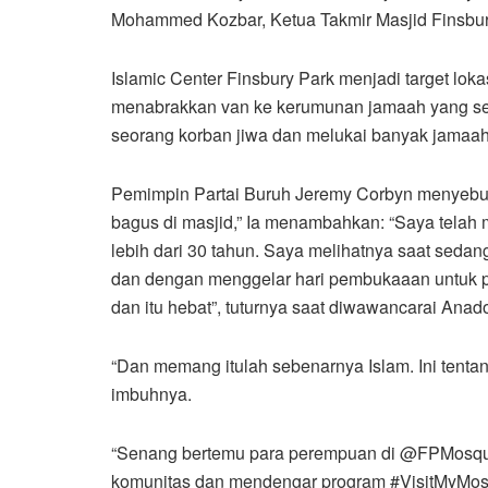
Mohammed Kozbar, Ketua Takmir Masjid Finsbur
Islamic Center Finsbury Park menjadi target loka
menabrakkan van ke kerumunan jamaah yang s
seorang korban jiwa dan melukai banyak jamaah
Pemimpin Partai Buruh Jeremy Corbyn menyebut b
bagus di masjid,” Ia menambahkan: “Saya telah 
lebih dari 30 tahun. Saya melihatnya saat sedang
dan dengan menggelar hari pembukaaan untuk 
dan itu hebat”, tuturnya saat diwawancarai Anado
“Dan memang itulah sebenarnya Islam. Ini tenta
imbuhnya.
“Senang bertemu para perempuan di @FPMosque
komunitas dan mendengar program #VisitMyMosque