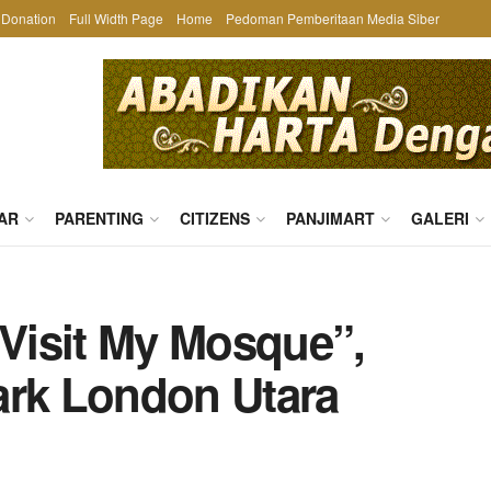
Donation
Full Width Page
Home
Pedoman Pemberitaan Media Siber
AR
PARENTING
CITIZENS
PANJIMART
GALERI
Visit My Mosque”,
ark London Utara