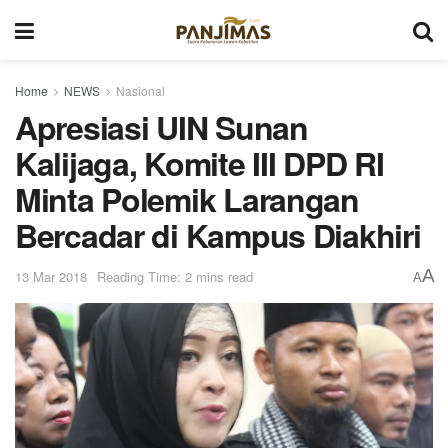
Home
NEWS
Nasional
Apresiasi UIN Sunan
Kalijaga, Komite III DPD RI
Minta Polemik Larangan
Bercadar di Kampus Diakhiri
A
13 Mar 2018
Reading Time: 2 mins read
A