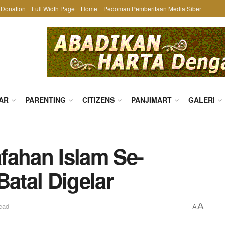
Donation
Full Width Page
Home
Pedoman Pemberitaan Media Siber
AR
PARENTING
CITIZENS
PANJIMART
GALERI
fahan Islam Se-
Batal Digelar
A
ead
A