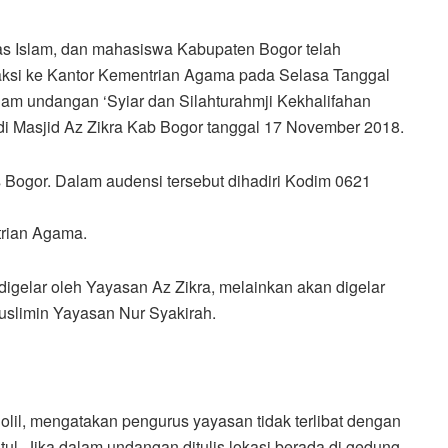
s Islam, dan mahasiswa Kabupaten Bogor telah
aksi ke Kantor Kementrian Agama pada Selasa Tanggal
am undangan ‘Syiar dan Silahturahmji Kekhalifahan
di Masjid Az Zikra Kab Bogor tanggal 17 November 2018.
s Bogor. Dalam audensi tersebut dihadiri Kodim 0621
trian Agama.
digelar oleh Yayasan Az Zikra, melainkan akan digelar
Muslimin Yayasan Nur Syakirah.
lil, mengatakan pengurus yayasan tidak terlibat dengan
tul. Jika dalam undangan ditulis lokasi berada di gedung