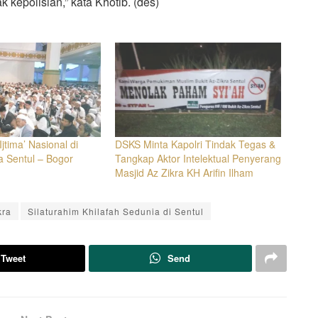
 kepolisian,” kata Khotib. (des)
jtima’ Nasional di
DSKS Minta Kapolri Tindak Tegas &
a Sentul – Bogor
Tangkap Aktor Intelektual Penyerang
Masjid Az Zikra KH Arifin Ilham
kra
Silaturahim Khilafah Sedunia di Sentul
Tweet
Send