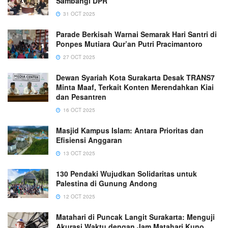
Sambangi DPR
31 OCT 2025
Parade Berkisah Warnai Semarak Hari Santri di
Ponpes Mutiara Qur’an Putri Pracimantoro
27 OCT 2025
Dewan Syariah Kota Surakarta Desak TRANS7
Minta Maaf, Terkait Konten Merendahkan Kiai
dan Pesantren
16 OCT 2025
Masjid Kampus Islam: Antara Prioritas dan
Efisiensi Anggaran
13 OCT 2025
130 Pendaki Wujudkan Solidaritas untuk
Palestina di Gunung Andong
12 OCT 2025
Matahari di Puncak Langit Surakarta: Menguji
Akurasi Waktu dengan Jam Matahari Kuno