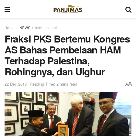
Home
NEWS
Internasional
Fraksi PKS Bertemu Kongres
AS Bahas Pembelaan HAM
Terhadap Palestina,
Rohingnya, dan Uighur
A
22 Dec 2018
Reading Time: 2 mins read
A