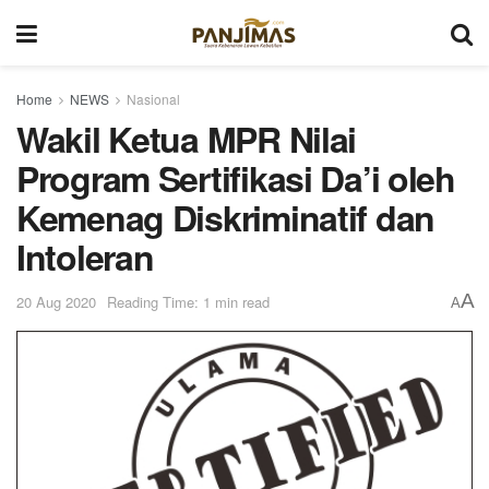
Home
NEWS
Nasional
Wakil Ketua MPR Nilai
Program Sertifikasi Da’i oleh
Kemenag Diskriminatif dan
Intoleran
A
20 Aug 2020
Reading Time: 1 min read
A