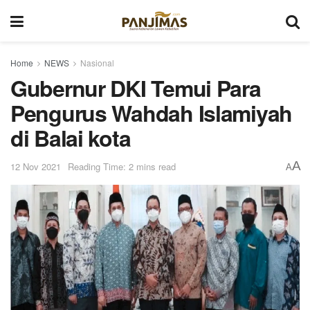
Home
NEWS
Nasional
Gubernur DKI Temui Para
Pengurus Wahdah Islamiyah
di Balai kota
A
12 Nov 2021
Reading Time: 2 mins read
A