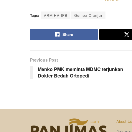
Tags:
ARM HA-IPB
Gempa Cianjur
Share
Previous Post
Menko PMK meminta MDMC terjunkan
Dokter Bedah Ortopedi
About U
Seluruh 