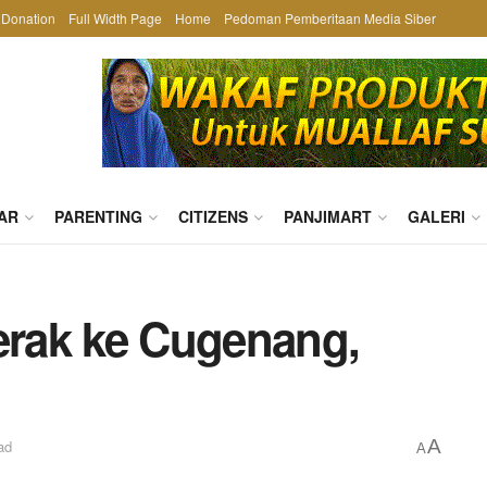
Donation
Full Width Page
Home
Pedoman Pemberitaan Media Siber
AR
PARENTING
CITIZENS
PANJIMART
GALERI
rak ke Cugenang,
A
ad
A