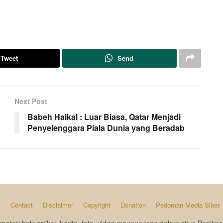
Tweet
Send
Next Post
Babeh Haikal : Luar Biasa, Qatar Menjadi
Penyelenggara Piala Dunia yang Beradab
s
Contact
Disclaimer
Copyright
Donation
Pedoman Media Siber
materi baik artikel, berita, foto, video maupun logo dalam situs Pan