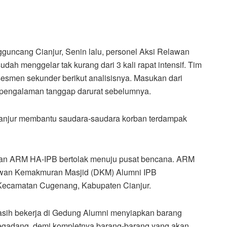
uncang Cianjur, Senin lalu, personel Aksi Relawan
h menggelar tak kurang dari 3 kali rapat intensif. Tim
men sekunder berikut analisisnya. Masukan dari
 pengalaman tanggap darurat sebelumnya.
anjur membantu saudara-saudara korban terdampak
wan ARM HA-IPB bertolak menuju pusat bencana. ARM
an Kemakmuran Masjid (DKM) Alumni IPB
Kecamatan Cugenang, Kabupaten Cianjur.
sih bekerja di Gedung Alumni menyiapkan barang
begadang, demi kompletnya barang-barang yang akan