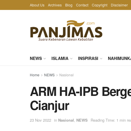
About Us
Archives
Blog
Contact
Copyright
Disclaimer
NEWS
ISLAMIA
INSPIRASI
NAHIMUNK
Home
NEWS
Nasional
ARM HA-IPB Berge
Cianjur
23 Nov 2022
in
Nasional
,
NEWS
Reading Time: 1 min re