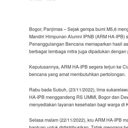
Bogor, Panjimas – Sejak gempa bumi M5,6 mengg
Mandiri Himpunan Alumni IPNB (ARM HA-IPB) suda
Penanggulangan Bencana memaparkan hasil ases
berbagai lembaga mitra juga dipadukan dengan
Keputusannya, ARM HA-IPB segera terjun ke Ci
bencana yang amat membutuhkan pertolongan.
Rabu bada Subuh, (23/11/2022), lima sukarela
HA-IPB menggandeng RS UMMI, Bogor dan Dew
menyediakan layanan kesehatan bagi warga di 
Selasa malam (22/11/2022), kru ARM HA-IPB ma
bantuan untuk didistribusikan. Tidak mengapa 