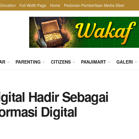
Donation
Full Width Page
Home
Pedoman Pemberitaan Media Siber
AR
PARENTING
CITIZENS
PANJIMART
GALERI
ital Hadir Sebagai
ormasi Digital