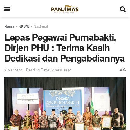
Home
NEWS
Nasional
Lepas Pegawai Purnabakti,
Dirjen PHU : Terima Kasih
Dedikasi dan Pengabdiannya
A
2 Mar 2023
Reading Time: 2 mins read
A