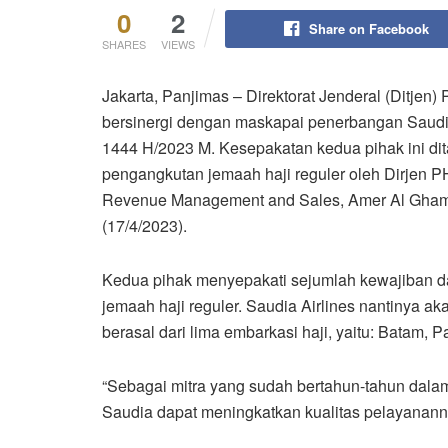
0
2
Share on Facebook
SHARES
VIEWS
Jakarta, Panjimas – Direktorat Jenderal (Ditje
bersinergi dengan maskapai penerbangan Saudia
1444 H/2023 M. Kesepakatan kedua pihak ini di
pengangkutan jemaah haji reguler oleh Dirjen P
Revenue Management and Sales, Amer Al Ghamdi
(17/4/2023).
Kedua pihak menyepakati sejumlah kewajiban da
jemaah haji reguler. Saudia Airlines nantinya 
berasal dari lima embarkasi haji, yaitu: Batam, 
“Sebagai mitra yang sudah bertahun-tahun dala
Saudia dapat meningkatkan kualitas pelayanannya