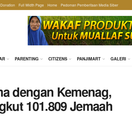
Donation
Full Width Page
Home
Pedoman Pemberitaan Media Siber
AR
PARENTING
CITIZENS
PANJIMART
GALERI
ama dengan Kemenag,
ngkut 101.809 Jemaah