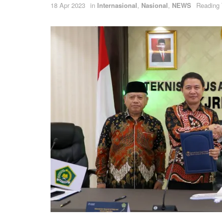
18 Apr 2023
in
Internasional
,
Nasional
,
NEWS
Reading 