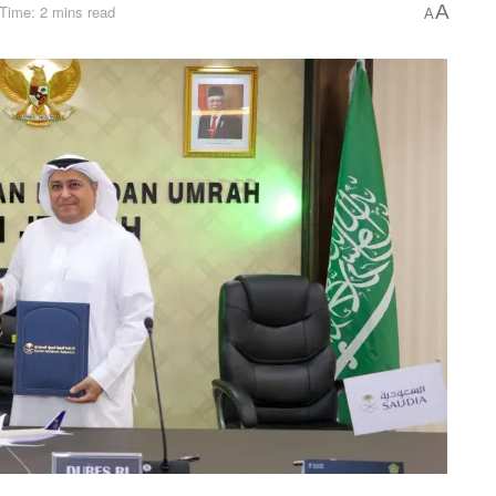
A
Time: 2 mins read
A