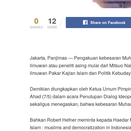
0
12
Share on Facebook
SHARES
VIEWS
Jakarta, Panjimas — Pengakuan kebesaran Muha
ilmuwan atau peneliti asing mulai dari Mitsuo 
ilmuwan Pakar Kajian Islam dan Politik Kebudaya
Demikian diungkapkan oleh Ketua Umum Pimpin
Ahad (7/5) dalam acara Penutupan Dialog Ideopol
sekaligus menegaskan, bahwa kebesaran Muhamm
Bahkan Robert Hefner meminta kepada Haedar Nas
Islam : muslims and democratization in Indones