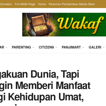
Donation
Full Width Page
Home
Pedoman Pemberitaan Media Siber
AR
PARENTING
CITIZENS
PANJIMART
GALERI
akuan Dunia, Tapi
in Memberi Manfaat
gi Kehidupan Umat,