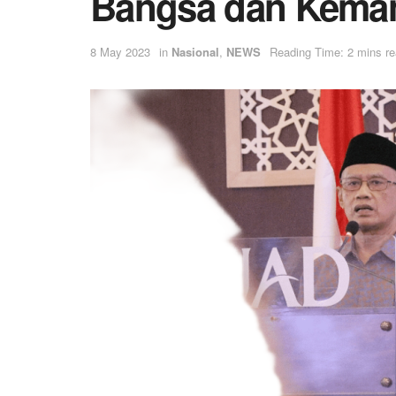
Bangsa dan Kema
8 May 2023
in
Nasional
,
NEWS
Reading Time: 2 mins r