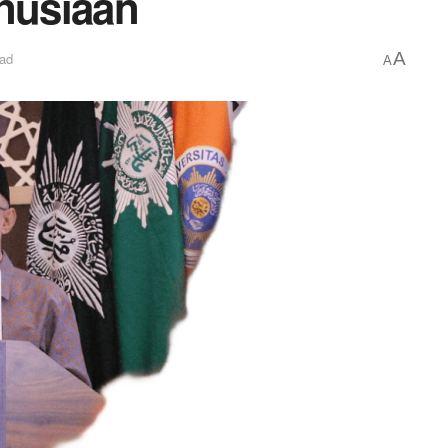
nusiaan
A
ead
A