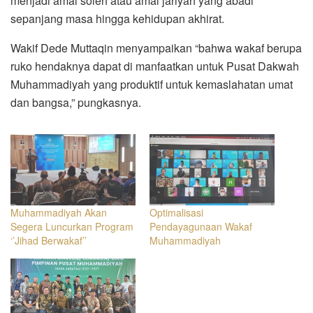
menjadi amal soleh atau amal jariyah yang abadi
sepanjang masa hingga kehidupan akhirat.
Wakif Dede Muttaqin menyampaikan “bahwa wakaf berupa
ruko hendaknya dapat di manfaatkan untuk Pusat Dakwah
Muhammadiyah yang produktif untuk kemaslahatan umat
dan bangsa,” pungkasnya.
Muhammadiyah Akan
Optimalisasi
Segera Luncurkan Program
Pendayagunaan Wakaf
‘’Jihad Berwakaf’’
Muhammadiyah