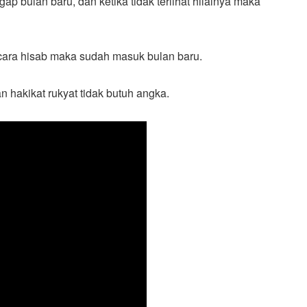
gap bulan baru, dan ketika tidak terlihat hilalnya maka
cara hisab maka sudah masuk bulan baru.
 hakikat rukyat tidak butuh angka.