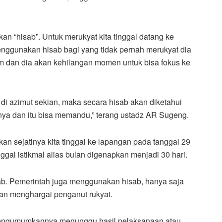
an “hisab”. Untuk merukyat kita tinggal datang ke
menggunakan hisab bagi yang tidak pernah merukyat dia
m dan dia akan kehilangan momen untuk bisa fokus ke
di azimut sekian, maka secara hisab akan diketahui
denya dan itu bisa memandu,” terang ustadz AR Sugeng.
an sejatinya kita tinggal ke lapangan pada tanggal 29
nggal istikmal alias bulan digenapkan menjadi 30 hari.
ab. Pemerintah juga menggunakan hisab, hanya saja
n menghargai penganut rukyat.
 mengumumkannya menunggu hasil pelaksanaan atau