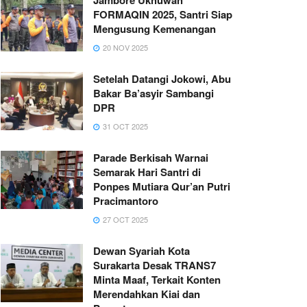
FORMAQIN 2025, Santri Siap
Mengusung Kemenangan
20 NOV 2025
Setelah Datangi Jokowi, Abu
Bakar Ba’asyir Sambangi
DPR
31 OCT 2025
Parade Berkisah Warnai
Semarak Hari Santri di
Ponpes Mutiara Qur’an Putri
Pracimantoro
27 OCT 2025
Dewan Syariah Kota
Surakarta Desak TRANS7
Minta Maaf, Terkait Konten
Merendahkan Kiai dan