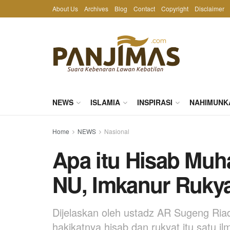
About Us
Archives
Blog
Contact
Copyright
Disclaimer
NEWS
ISLAMIA
INSPIRASI
NAHIMUNK
Home
NEWS
Nasional
Apa itu Hisab Mu
NU, Imkanur Rukya
Dijelaskan oleh ustadz AR Sugeng Ria
hakikatnya hisab dan rukyat itu satu ilm