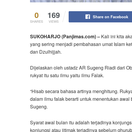
0
169
Share on Facebook
SHARES
VIEWS
SUKOHARJO (Panjimas.com) –
Kali ini kita ak
yang sering menjadi pembahasan umat Islam k
dan Dzulhijjah.
Dijelaskan oleh ustadz AR Sugeng Riadi dari O
rukyat itu satu ilmu yaitu ilmu Falak.
“Hisab secara bahasa artinya menghitung. Rukya
dalam ilmu falak berarti untuk menentukan awal
Sugeng.
Syarat awal bulan itu adalah terjadinya konjung
konjungsi atau ijtimak terjadinya sebelum ghurub.