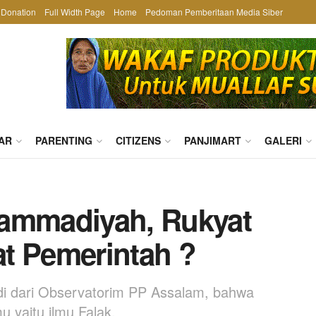
Donation
Full Width Page
Home
Pedoman Pemberitaan Media Siber
AR
PARENTING
CITIZENS
PANJIMART
GALERI
hammadiyah, Rukyat
t Pemerintah ?
di dari Observatorim PP Assalam, bahwa
u yaitu ilmu Falak.