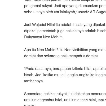
pengamal rukyat. Jadi apa yang diumumkan peme
sebelumnya oleh tim falakiyah,” ustadz AR Sug
Jadi Wujudul Hilal itu adalah hisab yang dipak
dipakai pemerintah juga hakikatnya adalah his
Rukyatnya Neo Mabim.
Apa itu Neo Mabim? itu Neo visibilitas yang mena
derajat dan sekarang naik menjadi 3 derajat.
“Pada dasarnya, berapapun kriteria hilal, apab
hisab. Jadi ketika muncul angka-angka ketinggian
tambahnya.
Sementara hakikat rukyat itu tidak akan memuncul
untuk mengetahui hilal, untuk mencari hilal, ta
rukyat.