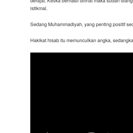
derajat. Ketika berhasil dilihat maka sudah diang
istikmal.
Sedang Muhammadiyah, yang penting positif se
Hakikat hisab itu memunculkan angka, sedangkan