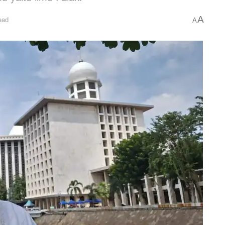
A
ead
A