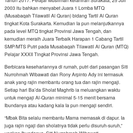
Tahun 2017. Pelajar Muslimah kelahiran Surakata, 25 Juli
2003 itu bahkan menyabet Juara 1 Lomba MTQ
(Musabaqah Tilawatil Al Quran) bidang Tartil Al Quran
tingkat Kota Surakarta. Kemudian Ia pun melanjutkannya
pada level MTQ tingkat Provinsi Jawa Tengah, dan
kemudian meraih Juara Terbaik Harapan 1 Cabang Tartil
SMP/MTS Putri pada Musabaqah Tilawatil Al Quran (MTQ)
Pelajar XXXII Tingkat Provinsi Jawa Tengah.
Berbicara kesehariannya di rumah, putri dari pasangan Siti
Nurrohmah Wibawati dan Rony Arpinto Ady ini termasuk
anak yang rajin membantu orang tua dan rajin mengaji.
Setiap hari Ba’da Sholat Maghrib ia meluangkan waktu
untuk mengaji Al-Quran minimal 5-15 menit bersama
Ibundanya atau kadang kala Ia pun mengaji sendiri.
“Mbak Bita selalu membantu Mama memasak di dapur. Ia
juga rajin ngaji dan sholatnya tidak perlu disuruh-suruh,”