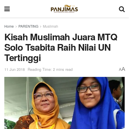
Home
PARENTING
Muslimah
Kisah Muslimah Juara MTQ
Solo Tsabita Raih Nilai UN
Tertinggi
A
11 Jun 2018
Reading Time: 2 mins read
A