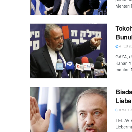
Menteri 
Tokoh
Bunu
4 FEB 2
GAZA, (P
Kanan Y
mantan M
Biada
Lieb
9 MAR 2
TEL AVIV
Lieberma