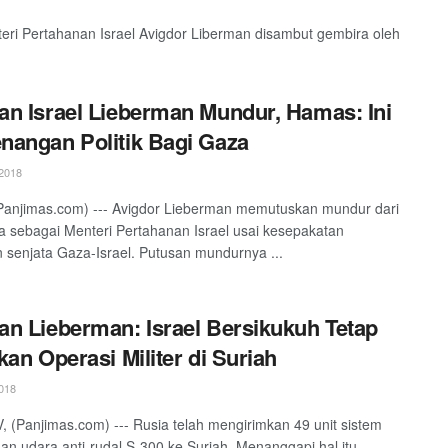
ri Pertahanan Israel Avigdor Liberman disambut gembira oleh
n Israel Lieberman Mundur, Hamas: Ini
angan Politik Bagi Gaza
2018
anjimas.com) --- Avigdor Lieberman memutuskan mundur dari
a sebagai Menteri Pertahanan Israel usai kesepakatan
 senjata Gaza-Israel. Putusan mundurnya ...
n Lieberman: Israel Bersikukuh Tetap
kan Operasi Militer di Suriah
018
, (Panjimas.com) --- Rusia telah mengirimkan 49 unit sistem
an udara anti-rudal S-300 ke Suriah. Menanggapi hal itu,