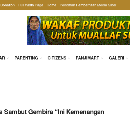
Donation
Full Width Page
Home
Pedoman Pemberitaan Media Siber
AR
PARENTING
CITIZENS
PANJIMART
GALERI
za Sambut Gembira “Ini Kemenangan