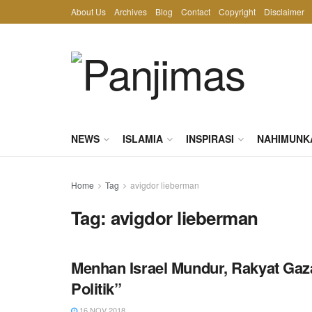
About Us
Archives
Blog
Contact
Copyright
Disclaimer
NEWS
ISLAMIA
INSPIRASI
NAHIMUNK
Home
Tag
avigdor lieberman
Tag:
avigdor lieberman
Menhan Israel Mundur, Rakyat Ga
Politik”
16 NOV 2018