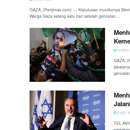
GAZA, (Panjimas.com) --- Keputusan mundurnya Mente
Warga Gaza selang satu hari setelah gencatan ...
Menha
Kemen
16 NOV 
GAZA, (P
jabatany
gencatan
Menha
Jalan
5 OCT 2
TEL AVIV
pertahan