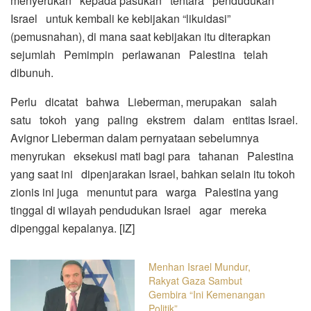
menyerukan kepada pasukan tentara pendudukan
Israel untuk kembali ke kebijakan “likuidasi”
(pemusnahan), di mana saat kebijakan itu diterapkan
sejumlah Pemimpin perlawanan Palestina telah
dibunuh.
Perlu dicatat bahwa Lieberman, merupakan salah
satu tokoh yang paling ekstrem dalam entitas Israel.
Avignor Lieberman dalam pernyataan sebelumnya
menyrukan eksekusi mati bagi para tahanan Palestina
yang saat ini dipenjarakan Israel, bahkan selain itu tokoh
zionis ini juga menuntut para warga Palestina yang
tinggal di wilayah pendudukan Israel agar mereka
dipenggal kepalanya. [IZ]
Menhan Israel Mundur,
Rakyat Gaza Sambut
Gembira “Ini Kemenangan
Politik”