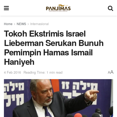
Home
NEWS
Internasional
Tokoh Ekstrimis Israel
Lieberman Serukan Bunuh
Pemimpin Hamas Ismail
Haniyeh
A
4 Feb 2016
Reading Time: 1 min read
A