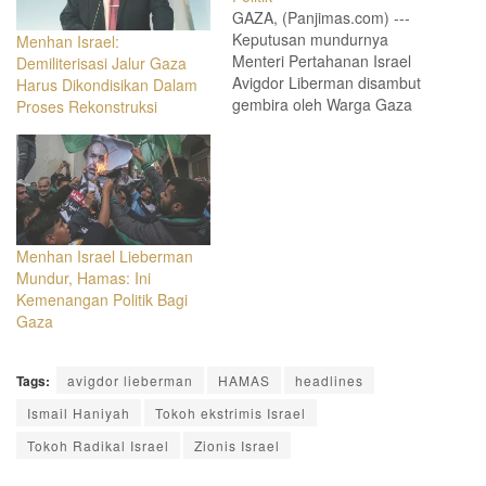
GAZA, (Panjimas.com) ---
Keputusan mundurnya
Menhan Israel:
Menteri Pertahanan Israel
Demiliterisasi Jalur Gaza
Avigdor Liberman disambut
Harus Dikondisikan Dalam
gembira oleh Warga Gaza
Proses Rekonstruksi
selang satu hari setelah
gencatan senjata antara
faksi-faksi perlawanan
Palestina dan Israel
diberlakukan. Warga Gaza
berkumpul merayakan
kemenangan politik itu di
Menhan Israel Lieberman
depan rumah Kepala Biro
Mundur, Hamas: Ini
Politik Hamas Ismail
Kemenangan Politik Bagi
Haniyeh yang bertepatan di
Gaza
depan Kamp Pengungsi…
Tags:
avigdor lieberman
HAMAS
headlines
Ismail Haniyah
Tokoh ekstrimis Israel
Tokoh Radikal Israel
Zionis Israel