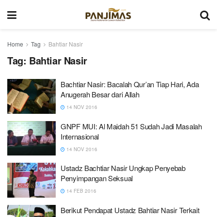
Home
Tag
Bahtiar Nasir
Tag:
Bahtiar Nasir
Bachtiar Nasir: Bacalah Qur’an Tiap Hari, Ada
Anugerah Besar dari Allah
14 NOV 2016
GNPF MUI: Al Maidah 51 Sudah Jadi Masalah
Internasional
14 NOV 2016
Ustadz Bachtiar Nasir Ungkap Penyebab
Penyimpangan Seksual
14 FEB 2016
Berikut Pendapat Ustadz Bahtiar Nasir Terkait