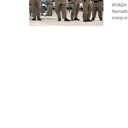
RIYADH (
Ramadha
orang-or