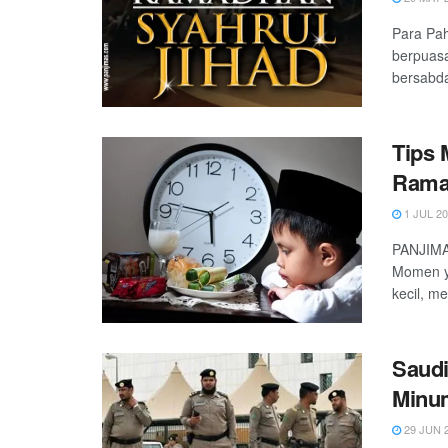
Para Pa
berpuasa
bersabda
Tips 
Rama
1 JUL 2
PANJIMAS
Momen ya
kecil, me
Saudi
Minu
29 JUN 