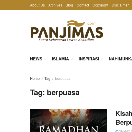
About Us
Archives
Blog
Contact
Copyright
Disclaimer
NEWS
ISLAMIA
INSPIRASI
NAHIMUNK
Home
Tag
berpuasa
Tag:
berpuasa
Kisah
Berpu
29 MAY 