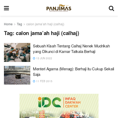
Home
Tag
calon jama’ah haji (calhaj)
Tag:
calon jama’ah haji (calhaj)
Sebuah Kisah Tentang Calhaj Nenek Mudrikah
yang Dikunci di Kamar Tatkala Berhaji
13 JUN 2022
Menteri Agama (Menag): Berhaji itu Cukup Sekali
Saja
11 FEB 2015