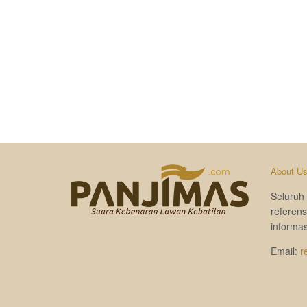
About U
Seluruh 
referen
informas
Email:
r