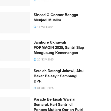
Sinead O’Connor Bangga
Menjadi Muslim
18 MAR 2024
Jambore Ukhuwah
FORMAQIN 2025, Santri Siap
Mengusung Kemenangan
20 NOV 2025
Setelah Datangi Jokowi, Abu
Bakar Ba’asyir Sambangi
DPR
31 OCT 2025
Parade Berkisah Warnai
Semarak Hari Santri di
Ponpes Mutiara Qur’an Putri