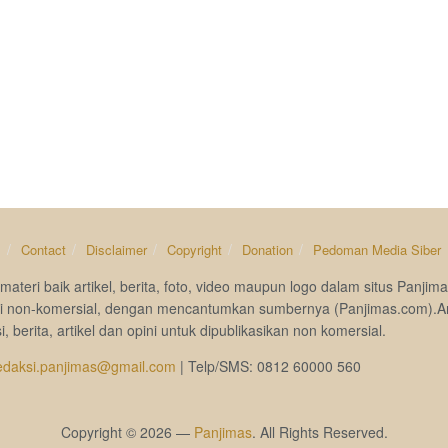
s
Contact
Disclaimer
Copyright
Donation
Pedoman Media Siber
materi baik artikel, berita, foto, video maupun logo dalam situs Pan
si non-komersial, dengan mencantumkan sumbernya (Panjimas.com).A
i, berita, artikel dan opini untuk dipublikasikan non komersial.
edaksi.panjimas@gmail.com
| Telp/SMS: 0812 60000 560
Copyright © 2026 —
Panjimas
. All Rights Reserved.