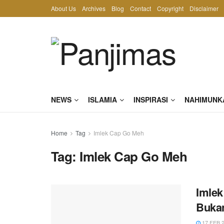
About Us
Archives
Blog
Contact
Copyright
Disclaimer
NEWS
ISLAMIA
INSPIRASI
NAHIMUNK
Home
Tag
Imlek Cap Go Meh
Tag:
Imlek Cap Go Meh
Imlek
Bukan
17 FEB 