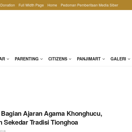
Donation
Full Width Page
Home
Pedoman Pemberitaan Media Siber
AR
PARENTING
CITIZENS
PANJIMART
GALERI
 Bagian Ajaran Agama Khonghucu,
 Sekedar Tradisi Tionghoa
2018