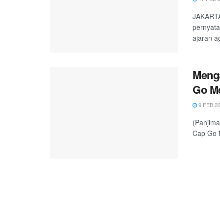
JAKARTA
pernyata
ajaran ag
Menga
Go Me
9 FEB 2
(Panjima
Cap Go M