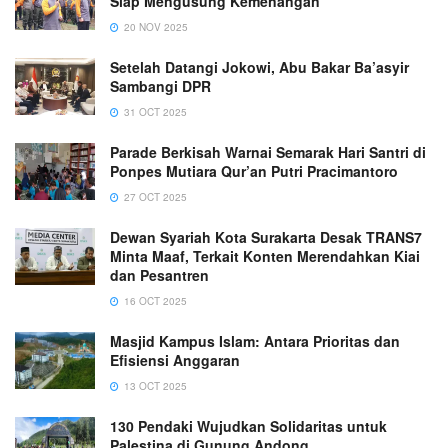
Siap Mengusung Kemenangan
20 NOV 2025
Setelah Datangi Jokowi, Abu Bakar Ba’asyir
Sambangi DPR
31 OCT 2025
Parade Berkisah Warnai Semarak Hari Santri di
Ponpes Mutiara Qur’an Putri Pracimantoro
27 OCT 2025
Dewan Syariah Kota Surakarta Desak TRANS7
Minta Maaf, Terkait Konten Merendahkan Kiai
dan Pesantren
16 OCT 2025
Masjid Kampus Islam: Antara Prioritas dan
Efisiensi Anggaran
13 OCT 2025
130 Pendaki Wujudkan Solidaritas untuk
Palestina di Gunung Andong