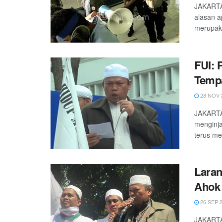
JAKARTA
alasan a
merupaka
FUI: 
Tempa
28 NOV 
JAKARTA 
menginja
terus men
Laran
Ahok 
26 SEP 
JAKARTA