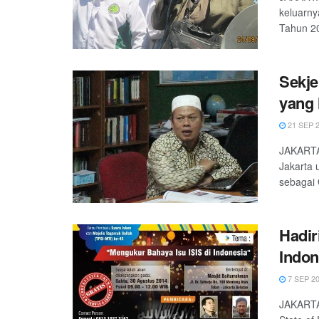
keluarny
Tahun 20
Sekje
yang 
21 SEP 
JAKARTA
Jakarta 
sebagai 
Hadir
Indon
7 SEP 2
JAKARTA 