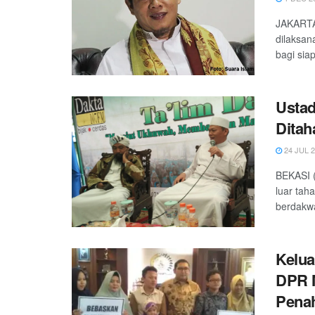
JAKARTA,
dilaksan
bagi siap
Ustad
Ditah
24 JUL 
BEKASI (
luar tah
berdakwa
Kelua
DPR 
Pena