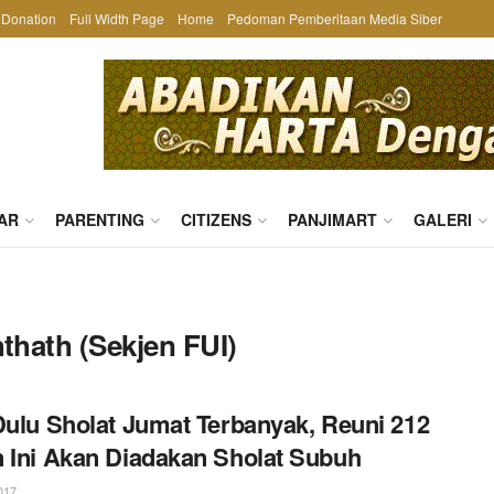
Donation
Full Width Page
Home
Pedoman Pemberitaan Media Siber
AR
PARENTING
CITIZENS
PANJIMART
GALERI
hath (Sekjen FUI)
Dulu Sholat Jumat Terbanyak, Reuni 212
 Ini Akan Diadakan Sholat Subuh
017