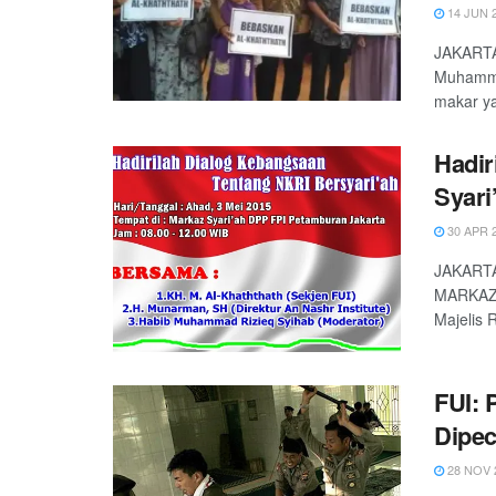
14 JUN 
JAKARTA 
Muhammad
makar ya
Hadir
Syari
30 APR 
JAKARTA 
MARKAZ S
Majelis R
FUI: 
Dipec
28 NOV 