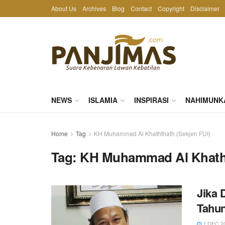
About Us
Archives
Blog
Contact
Copyright
Disclaimer
NEWS
ISLAMIA
INSPIRASI
NAHIMUNK
Home
Tag
KH Muhammad Al Khaththath (Sekjen FUI)
Tag:
KH Muhammad Al Khatht
Jika 
Tahun
1 DEC 2