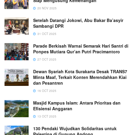
Siap Mengusung Kemenangan
20 NOV 2025
Setelah Datangi Jokowi, Abu Bakar Ba’asyir
Sambangi DPR
31 OCT 2025
Parade Berkisah Warnai Semarak Hari Santri di
Ponpes Mutiara Qur’an Putri Pracimantoro
27 OCT 2025
Dewan Syariah Kota Surakarta Desak TRANS7
Minta Maaf, Terkait Konten Merendahkan Kiai
dan Pesantren
16 OCT 2025
Masjid Kampus Islam: Antara Prioritas dan
Efisiensi Anggaran
13 OCT 2025
130 Pendaki Wujudkan Solidaritas untuk
Palestina di Gunung Andong