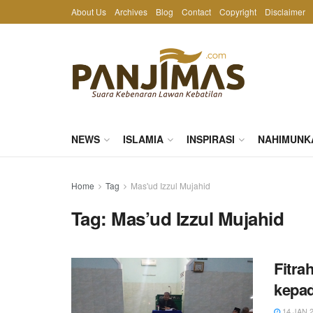
About Us
Archives
Blog
Contact
Copyright
Disclaimer
NEWS
ISLAMIA
INSPIRASI
NAHIMUNK
Home
Tag
Mas'ud Izzul Mujahid
Tag:
Mas’ud Izzul Mujahid
Fitra
kepad
14 JAN 