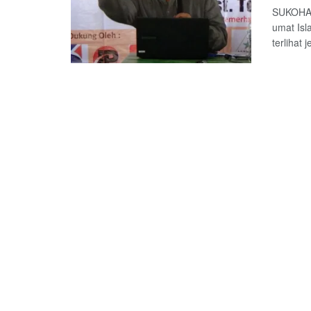
SUKOHARJ
umat Isl
terlihat je