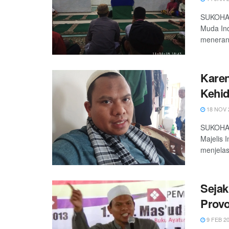
SUKOHARJ
Muda Ind
menerang
Karen
Kehi
18 NOV 
SUKOHARJ
Majelis 
menjelas
Sejak
Prov
9 FEB 2