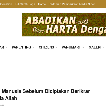
Donation
Full Width Page
Home
Pedoman Pemberitaan Media Siber
AR
PARENTING
CITIZENS
PANJIMART
GALERI
h Manusia Sebelum Diciptakan Berikrar
a Allah
2018