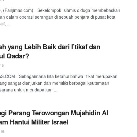
 (Panjimas.com) - Sekelompok Islamis diduga membebaskan
an dalam operasi serangan di sebuah penjara di pusat kota
li, ...
h yang Lebih Baik dari I’tikaf dan
tul Qadar?
016
.COM - Sebagaimana kita ketahui bahwa i’tikaf merupakan
ang sangat dianjurkan dan memiliki berbagai keutamaan
sarana untuk mendapatkan ...
egi Perang Terowongan Mujahidin Al
m Hantui Militer Israel
016