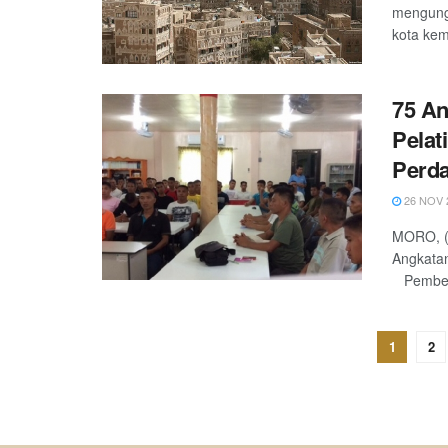
mengung
kota kem
75 An
Pela
Perd
26 NOV 
MORO, (
Angkata
Pembeb
1
2