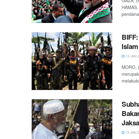
GAZA, (P
HAMAS, d
pendanaa
BIFF:
Islam
13 JAN 
MORO, (
merupaka
melakuka
Subha
Bakar
Jaks
13 JAN 