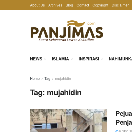
About Us
Archives
Blog
Contact
Copyright
Disclaimer
NEWS
ISLAMIA
INSPIRASI
NAHIMUNK
Home
Tag
mujahidin
Tag:
mujahidin
Pejua
Penja
9 DEC 2