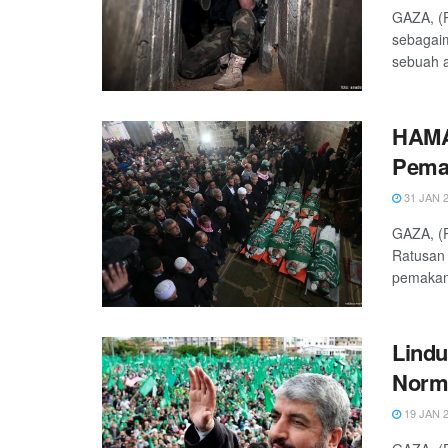
GAZA, (P
sebagai
sebuah a
HAMAS
Pema
31 JAN 
GAZA, (P
Ratusan 
pemakam
Lindu
Norma
19 JAN 