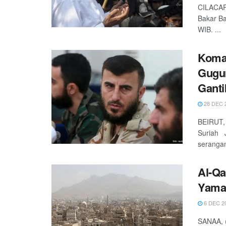
CILACAP 
Bakar Ba
WIB. ...
Koman
Gugu
Ganti
28 DEC 
BEIRUT,
Suriah 
seranga
Al-Qa
Yama
6 DEC 2
SANAA, (