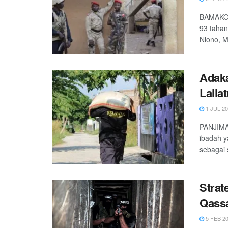
BAMAKO,
93 tahan
Niono, Ma
Adaka
Laila
1 JUL 2
PANJIMAS
ibadah y
sebagai 
Strat
Qassa
5 FEB 2