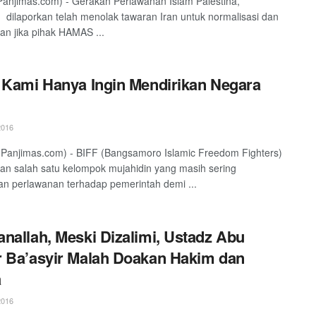
anjimas.com) - Gerakan Perlawanan Islam Palestina,
ilaporkan telah menolak tawaran Iran untuk normalisasi dan
n jika pihak HAMAS ...
 Kami Hanya Ingin Mendirikan Negara
2016
Panjimas.com) - BIFF (Bangsamoro Islamic Freedom Fighters)
n salah satu kelompok mujahidin yang masih sering
n perlawanan terhadap pemerintah demi ...
nallah, Meski Dizalimi, Ustadz Abu
 Ba’asyir Malah Doakan Hakim dan
a
2016